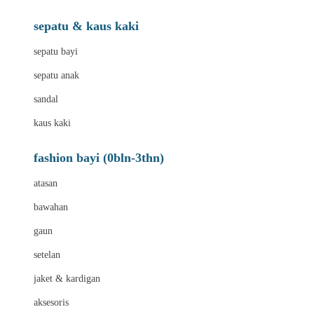
sepatu & kaus kaki
sepatu bayi
sepatu anak
sandal
kaus kaki
fashion bayi (0bln-3thn)
atasan
bawahan
gaun
setelan
jaket & kardigan
aksesoris