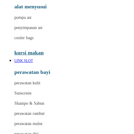
alat menyusui
pompa asi
penyimpanan asi
cooler bags
kursi makan
LINK SLOT
perawatan bayi
perawatan kulit
Sunscreen
Shampo & Sabun
perawatan rambut
perawatan mulut
perawatan diri