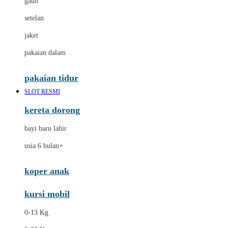
gaun
setelan
jaket
pakaian dalam
pakaian tidur
SLOT RESMI
kereta dorong
bayi baru lahir
usia 6 bulan+
koper anak
kursi mobil
0-13 Kg