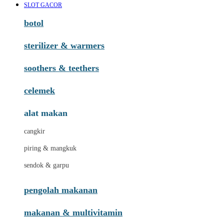
SLOT GACOR
botol
sterilizer & warmers
soothers & teethers
celemek
alat makan
cangkir
piring & mangkuk
sendok & garpu
pengolah makanan
makanan & multivitamin