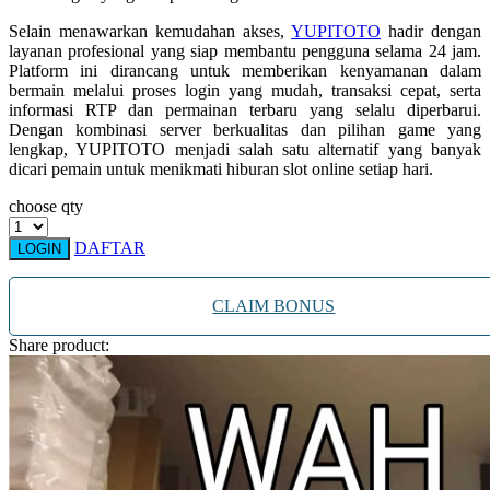
Twistshake
Selain menawarkan kemudahan akses,
YUPITOTO
hadir dengan
layanan profesional yang siap membantu pengguna selama 24 jam.
TY Toys
Platform ini dirancang untuk memberikan kenyamanan dalam
bermain melalui proses login yang mudah, transaksi cepat, serta
informasi RTP dan permainan terbaru yang selalu diperbarui.
U
Dengan kombinasi server berkualitas dan pilihan game yang
lengkap, YUPITOTO menjadi salah satu alternatif yang banyak
dicari pemain untuk menikmati hiburan slot online setiap hari.
V
choose qty
Veja
DAFTAR
LOGIN
Vitaflow
CLAIM BONUS
Vtech
Share product:
W
Waterland
Wellness
X