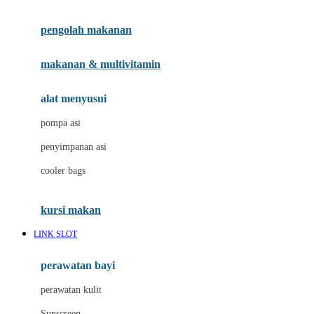
Joie
pengolah makanan
Joolz
Jujube
makanan & multivitamin
K
alat menyusui
Kiddycuts
pompa asi
Kumon
penyimpanan asi
L
cooler bags
Leapfrog
kursi makan
Leclerc
LINK SLOT
Lee Vierra
Lillebaby
perawatan bayi
Little Bird Told Me
perawatan kulit
Little Miss Janis
Sunscreen