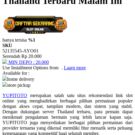
Thailand Terbaru Malam Ini
Squishmallows
Starbooks
Stick-O
Stokke
hanya tersisa
%1
SKU
Sudocrem
52135545-AYO01
Serendah
Rp 20.000
Sumimo
MIN DEPO :
20.000
Use Installment Options from
.
Laarn more
Sunnylife
Available for :
Sun-Staches
home delivery
store pickup
Swimava
YUPITOTO
merupakan salah satu situs rekomendasi link slot
online yang menghadirkan berbagai pilihan permainan populer
T
dengan akses cepat, tampilan modern, dan sistem yang stabil.
Dengan dukungan server Thailand terbaru, para pemain dapat
Tommee Tippee
menikmati pengalaman bermain yang lebih lancar kapan saja.
YUPITOTO juga menyediakan berbagai pilihan permainan dari
Trunki
provider ternama yang dikenal memiliki fitur menarik serta peluang
Tutti Bambini
kemenangan yang kompetitif bagi seluruh member.