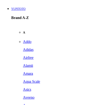
YUPITOTO
Brand A-Z
A
Addo
Adidas
Airfree
Alamii
Amara
Aqua Scale
Asics
Aveeno