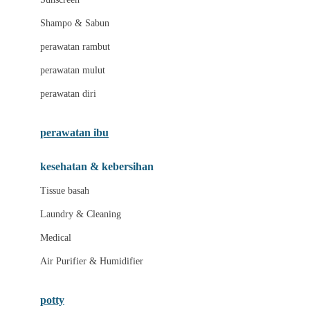
London Taxi
Shampo & Sabun
Love To Dream
perawatan rambut
perawatan mulut
M
perawatan diri
Magformers
Mama's Choice
perawatan ibu
Mamas&Papas
kesehatan & kebersihan
Mamaway
Tissue basah
Maxi Cosi
Laundry & Cleaning
Megabloks
Medical
Micro
Air Purifier & Humidifier
MiDeer
Mimi & Lula
potty
Mini Monkey