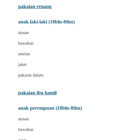
Buggygear
pakaian renang
Bumkins
anak laki-laki (18bln-8thn)
C
atasan
Cetaphil
bawahan
Chicco
setelan
Childlife
jaket
Clevamama
pakaian dalam
Cocolatte
Cottonseeds
pakaian ibu hamil
Cozy N Safe
anak perempuan (18bln-8thn)
Crane
atasan
Cybex
bawahan
D