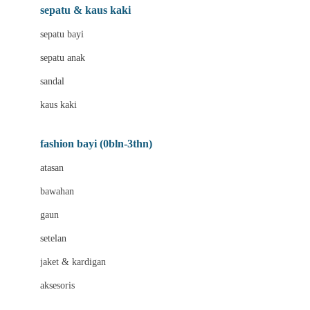
Beauty Barn
sepatu & kaus kaki
Bio Oil
sepatu bayi
Biolane
sepatu anak
Bite Fighters
sandal
Bizzi Growin
kaus kaki
Blackmores
fashion bayi (0bln-3thn)
Blooming Marvellous
atasan
Bonnels
bawahan
Bravado
gaun
Bruder
setelan
Brush Baby
jaket & kardigan
Buds Organics
aksesoris
Bugaboo