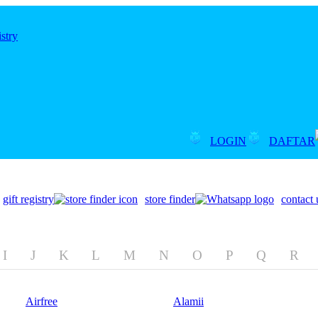
istry
LOGIN
DAFTAR
gift registry
store finder
contact 
I
J
K
L
M
N
O
P
Q
R
Airfree
Alamii