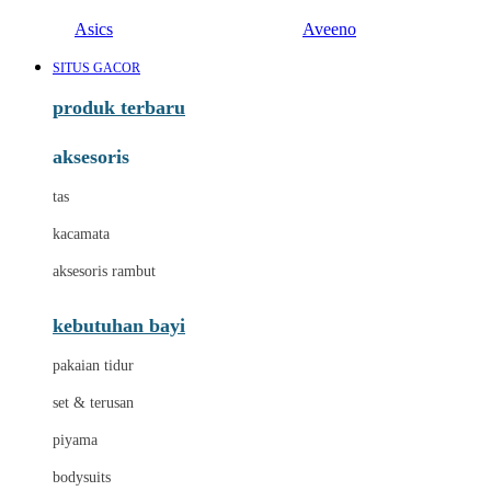
Asics
Aveeno
SITUS GACOR
produk terbaru
aksesoris
tas
kacamata
aksesoris rambut
kebutuhan bayi
pakaian tidur
set & terusan
piyama
bodysuits