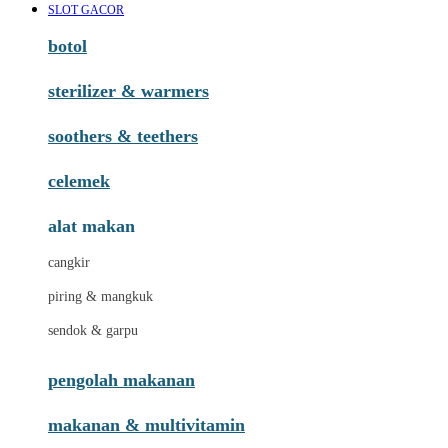
SLOT GACOR
botol
sterilizer & warmers
soothers & teethers
celemek
alat makan
cangkir
piring & mangkuk
sendok & garpu
pengolah makanan
makanan & multivitamin