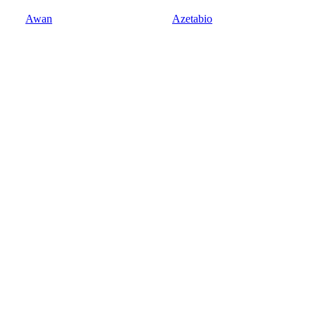
Awan
Azetabio