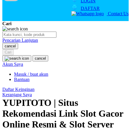
LOGIN
Q
DAFTAR
Contact Us
QV Baby
Cari
R
Real Shades
Pencarian Lanjutan
cancel
Red Castle
Cari
Ribbon Madness
cancel
Akun Saya
S
Masuk / buat akun
Bantuan
Sebamed
Daftar Keinginan
Silver Cross
Keranjang Saya
YUPITOTO | Situs
Simply Idea
Rekomendasi Link Slot Gacor
Skip Hop
Online Resmi & Slot Server
Spectra