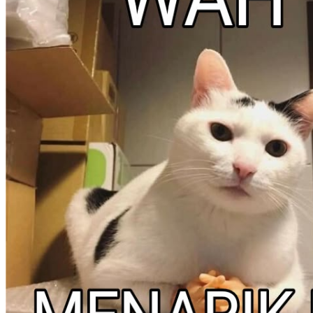
Xootz
Y
Yamatoya
Z
Zaxy
Zoggs
0-9
4Moms
59S