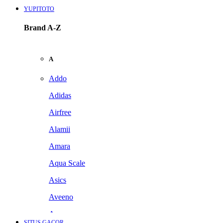
YUPITOTO
Brand A-Z
A
Addo
Adidas
Airfree
Alamii
Amara
Aqua Scale
Asics
Aveeno
Awan
SITUS GACOR