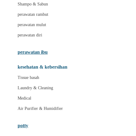
London Taxi
Shampo & Sabun
Love To Dream
perawatan rambut
perawatan mulut
M
perawatan diri
Magformers
Mama's Choice
perawatan ibu
Mamas&Papas
kesehatan & kebersihan
Mamaway
Tissue basah
Maxi Cosi
Laundry & Cleaning
Megabloks
Medical
Micro
Air Purifier & Humidifier
MiDeer
Mimi & Lula
potty
Mini Monkey