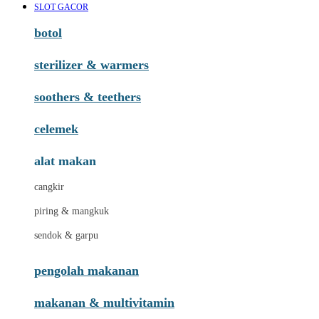
SLOT GACOR
botol
sterilizer & warmers
soothers & teethers
celemek
alat makan
cangkir
piring & mangkuk
sendok & garpu
pengolah makanan
makanan & multivitamin