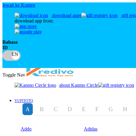
lewati ke Konten
download apps
gift reg
download app from:
Bahasa
ID
Toggle Nav
about Kanmo Circle
YUPITOTO
A
B
C
D
E
F
G
H
Addo
Adidas