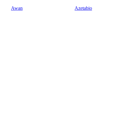
Awan
Azetabio