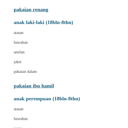
pakaian renang
anak laki-laki (18bln-8thn)
atasan
bawahan
setelan
jaket
pakaian dalam
pakaian ibu hamil
anak perempuan (18bln-8thn)
atasan
bawahan