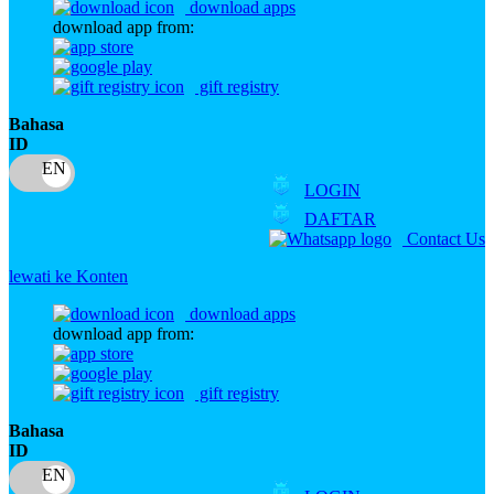
download apps
download app from:
Oh Ma Grain
Okiedog
gift registry
P
Bahasa
ID
Peachy
LOGIN
Phil & Ted's
DAFTAR
Philips Avent
Contact Us
Pigeon
lewati ke Konten
Playgro
download apps
download app from:
Poled Global
Ponycycle
gift registry
Puma
Bahasa
ID
Pureats