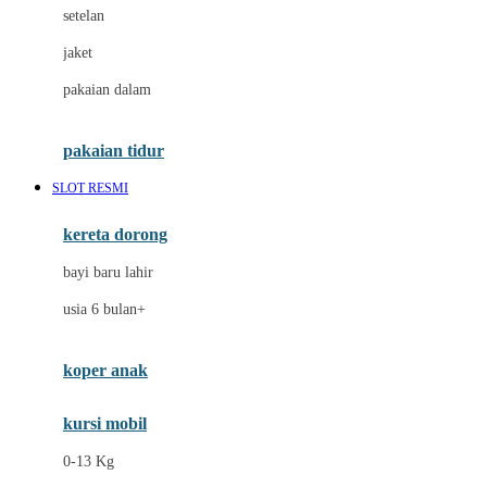
Dae Organics
setelan
Docare
jaket
Doona
pakaian dalam
Down To Earth
Drew
pakaian tidur
Dr. Brown's
SLOT RESMI
E
kereta dorong
ELC
bayi baru lahir
Ergobaby
usia 6 bulan+
Expert Care
koper anak
Ezyroller
kursi mobil
F
0-13 Kg
Felt So Sweet