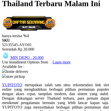
Squishmallows
Thailand Terbaru Malam Ini
Starbooks
Stick-O
Stokke
Sudocrem
hanya tersisa
%1
SKU
Sumimo
52135545-AYO01
Serendah
Rp 20.000
Sunnylife
MIN DEPO :
20.000
Sun-Staches
Use Installment Options from
.
Laarn more
Available for :
Swimava
home delivery
store pickup
T
YUPITOTO
merupakan salah satu situs rekomendasi link slot
Tommee Tippee
online yang menghadirkan berbagai pilihan permainan populer
dengan akses cepat, tampilan modern, dan sistem yang stabil.
Trunki
Dengan dukungan server Thailand terbaru, para pemain dapat
menikmati pengalaman bermain yang lebih lancar kapan saja.
Tutti Bambini
YUPITOTO juga menyediakan berbagai pilihan permainan dari