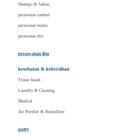
London Taxi
Shampo & Sabun
Love To Dream
perawatan rambut
perawatan mulut
M
perawatan diri
Magformers
Mama's Choice
perawatan ibu
Mamas&Papas
kesehatan & kebersihan
Mamaway
Tissue basah
Maxi Cosi
Laundry & Cleaning
Megabloks
Medical
Micro
Air Purifier & Humidifier
MiDeer
Mimi & Lula
potty
Mini Monkey