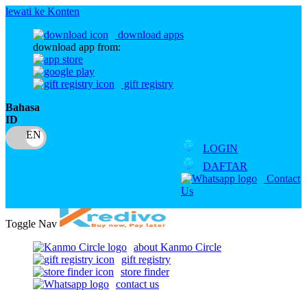
lewati ke Konten
download apps
download app from:
gift registry
Bahasa
ID
LOGIN
DAFTAR
Contact
Us
Toggle Nav
about Kanmo Circle
gift registry
store finder
contact us