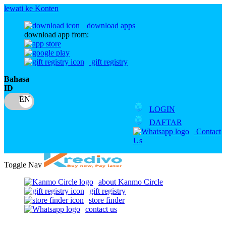
lewati ke Konten
download apps
download app from:
gift registry
Bahasa
ID
LOGIN
DAFTAR
Contact
Us
Toggle Nav
about Kanmo Circle
gift registry
store finder
contact us