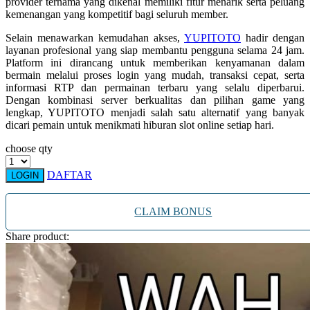
provider ternama yang dikenal memiliki fitur menarik serta peluang
Twistshake
kemenangan yang kompetitif bagi seluruh member.
TY Toys
Selain menawarkan kemudahan akses,
YUPITOTO
hadir dengan
layanan profesional yang siap membantu pengguna selama 24 jam.
U
Platform ini dirancang untuk memberikan kenyamanan dalam
bermain melalui proses login yang mudah, transaksi cepat, serta
informasi RTP dan permainan terbaru yang selalu diperbarui.
Dengan kombinasi server berkualitas dan pilihan game yang
lengkap, YUPITOTO menjadi salah satu alternatif yang banyak
V
dicari pemain untuk menikmati hiburan slot online setiap hari.
Veja
choose qty
Vitaflow
DAFTAR
LOGIN
Vtech
CLAIM BONUS
W
Share product:
Waterland
Wellness
X