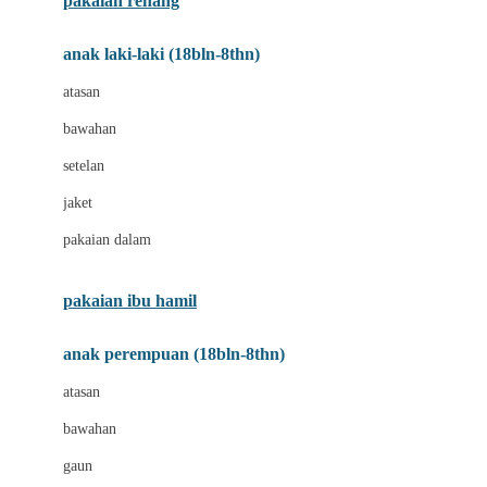
pakaian renang
Bumkins
anak laki-laki (18bln-8thn)
C
atasan
Cetaphil
bawahan
Chicco
setelan
Childlife
jaket
Clevamama
pakaian dalam
Cocolatte
Cottonseeds
pakaian ibu hamil
Cozy N Safe
anak perempuan (18bln-8thn)
Crane
atasan
Cybex
bawahan
D
gaun