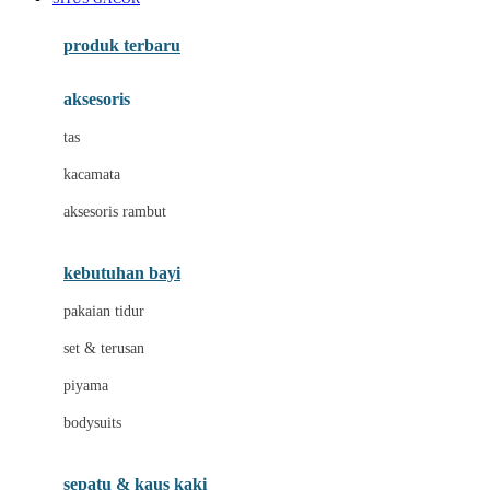
Azetabio
produk terbaru
B
aksesoris
Baabaasheepz
tas
Babiators
kacamata
Baby Dove
aksesoris rambut
Baby Jogger
Baby Rovega
kebutuhan bayi
Babybee
pakaian tidur
Banana Boat
set & terusan
Banz
piyama
Barbie
bodysuits
Beaba
Beauty Barn
sepatu & kaus kaki