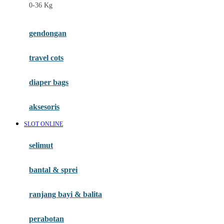
0-36 Kg
Fisher Price
Flipper
gendongan
Friends Of Sally
travel cots
G
diaper bags
Gb
Geko
aksesoris
Graco
SLOT ONLINE
Gund
selimut
H
bantal & sprei
Habbie
Haenim
ranjang bayi & balita
Happy Horse
perabotan