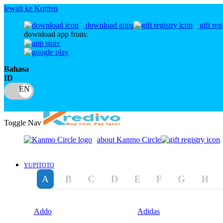
lewati ke Konten
download apps
gift reg
download app from:
Bahasa
ID
Toggle Nav
about Kanmo Circle
YUPITOTO
A
B
C
D
E
F
G
H
Addo
Adidas