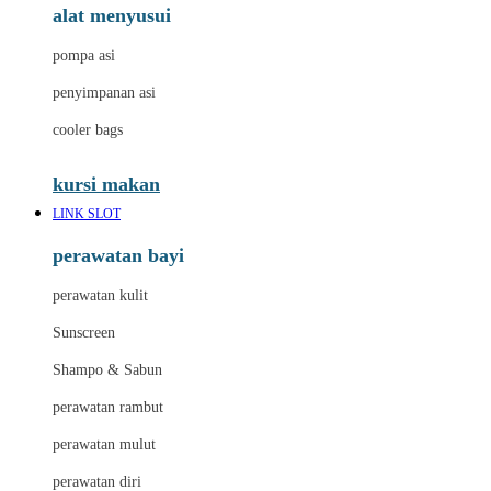
alat menyusui
pompa asi
penyimpanan asi
cooler bags
kursi makan
LINK SLOT
perawatan bayi
perawatan kulit
Sunscreen
Shampo & Sabun
perawatan rambut
perawatan mulut
perawatan diri