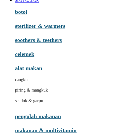
SLOT GACOR
botol
sterilizer & warmers
soothers & teethers
celemek
alat makan
cangkir
piring & mangkuk
sendok & garpu
pengolah makanan
makanan & multivitamin