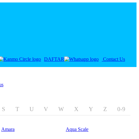
DAFTAR
Contact Us
us
S
T
U
V
W
X
Y
Z
0-9
Amara
Aqua Scale