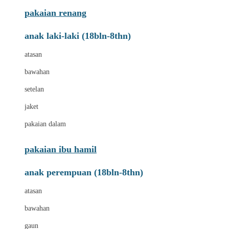
pakaian renang
anak laki-laki (18bln-8thn)
atasan
bawahan
setelan
jaket
pakaian dalam
pakaian ibu hamil
anak perempuan (18bln-8thn)
atasan
bawahan
gaun