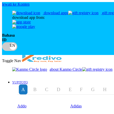
lewati ke Konten
download apps
gift reg
download app from:
Bahasa
ID
Toggle Nav
about Kanmo Circle
YUPITOTO
A
B
C
D
E
F
G
H
Addo
Adidas