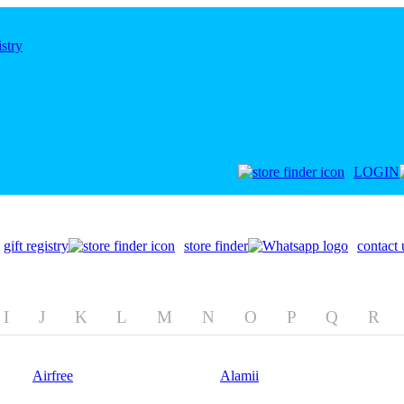
istry
LOGIN
gift registry
store finder
contact 
I
J
K
L
M
N
O
P
Q
R
Airfree
Alamii