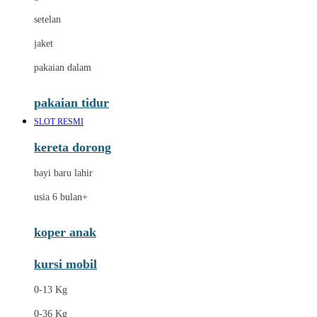
setelan
jaket
pakaian dalam
pakaian tidur
SLOT RESMI
kereta dorong
bayi baru lahir
usia 6 bulan+
koper anak
kursi mobil
0-13 Kg
0-36 Kg