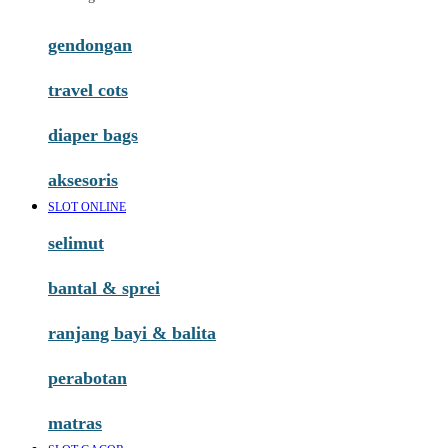
gendongan
travel cots
diaper bags
aksesoris
SLOT ONLINE
selimut
bantal & sprei
ranjang bayi & balita
perabotan
matras