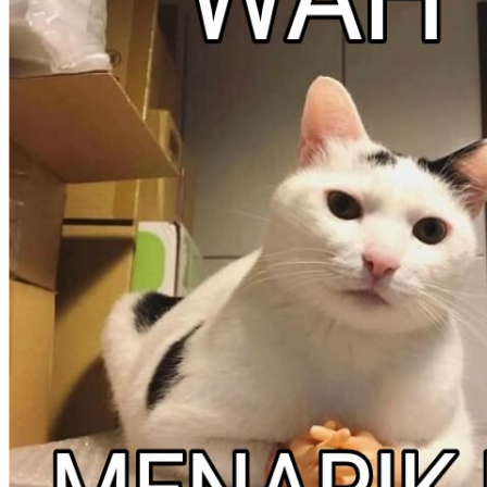
Xootz
Y
Yamatoya
Z
Zaxy
Zoggs
0-9
4Moms
59S