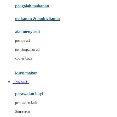
pengolah makanan
Joolz
Jujube
makanan & multivitamin
K
alat menyusui
Kiddycuts
pompa asi
Kumon
penyimpanan asi
L
cooler bags
Leapfrog
kursi makan
Leclerc
LINK SLOT
Lee Vierra
Lillebaby
perawatan bayi
Little Bird Told Me
perawatan kulit
Little Miss Janis
Sunscreen