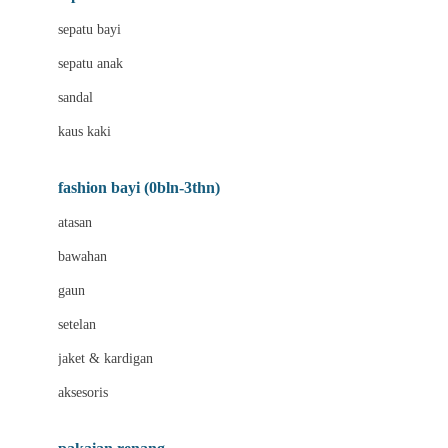
Bio Oil
sepatu bayi
Biolane
sepatu anak
Bite Fighters
sandal
Bizzi Growin
kaus kaki
Blackmores
fashion bayi (0bln-3thn)
Blooming Marvellous
atasan
Bonnels
bawahan
Bravado
gaun
Bruder
setelan
Brush Baby
jaket & kardigan
Buds Organics
aksesoris
Bugaboo
Buggygear