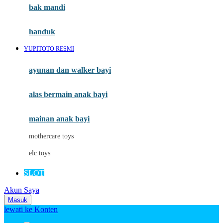
Moby
bak mandi
Momami
handuk
Mothercare
YUPITOTO RESMI
Mustela
ayunan dan walker bayi
My Buddy Tag
My K
alas bermain anak bayi
N
mainan anak bayi
Naif
mothercare toys
Nike
elc toys
Nordic Natural
SLOT
Nuby
Akun Saya
Nuna
Masuk
lewati ke Konten
O