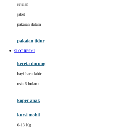
Dae Organics
setelan
Docare
jaket
Doona
pakaian dalam
Down To Earth
Drew
pakaian tidur
Dr. Brown's
SLOT RESMI
E
kereta dorong
ELC
bayi baru lahir
Ergobaby
usia 6 bulan+
Expert Care
koper anak
Ezyroller
kursi mobil
F
0-13 Kg
Felt So Sweet