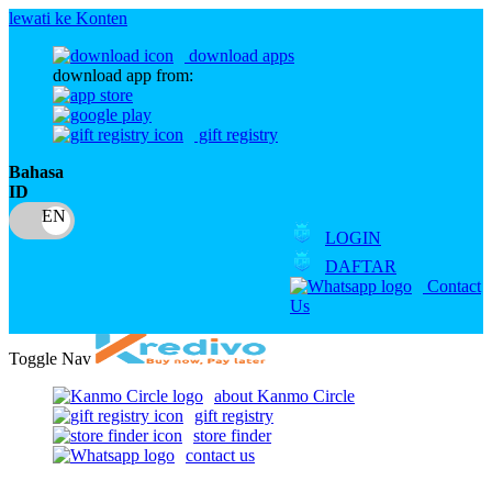
lewati ke Konten
download apps
download app from:
gift registry
Bahasa
ID
LOGIN
DAFTAR
Contact
Us
Toggle Nav
about Kanmo Circle
gift registry
store finder
contact us