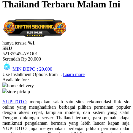
Squishmallows
Thailand Terbaru Malam Ini
Starbooks
Stick-O
Stokke
Sudocrem
hanya tersisa
%1
SKU
Sumimo
52135545-AYO01
Serendah
Rp 20.000
Sunnylife
MIN DEPO :
20.000
Sun-Staches
Use Installment Options from
.
Laarn more
Available for :
Swimava
home delivery
store pickup
T
YUPITOTO
merupakan salah satu situs rekomendasi link slot
Tommee Tippee
online yang menghadirkan berbagai pilihan permainan populer
dengan akses cepat, tampilan modern, dan sistem yang stabil.
Trunki
Dengan dukungan server Thailand terbaru, para pemain dapat
menikmati pengalaman bermain yang lebih lancar kapan saja.
Tutti Bambini
YUPITOTO juga menyediakan berbagai pilihan permainan dari