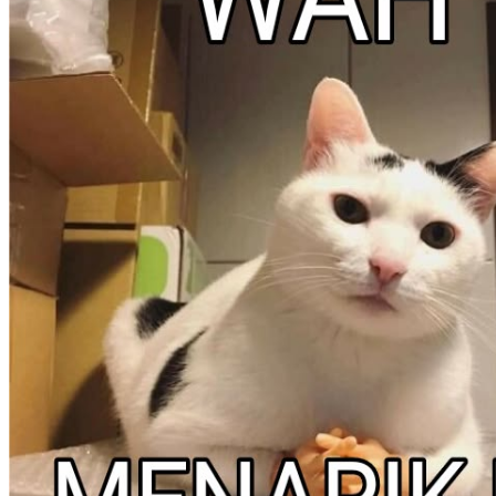
Xootz
Y
Yamatoya
Z
Zaxy
Zoggs
0-9
4Moms
59S