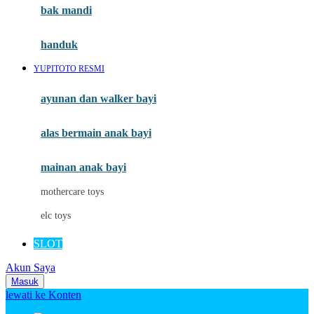
Moby
bak mandi
Momami
handuk
Mothercare
YUPITOTO RESMI
Mustela
ayunan dan walker bayi
My Buddy Tag
My K
alas bermain anak bayi
N
mainan anak bayi
Naif
mothercare toys
Nike
elc toys
Nordic Natural
SLOT
Nuby
Akun Saya
Nuna
Masuk
lewati ke Konten
O