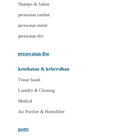
London Taxi
Shampo & Sabun
Love To Dream
perawatan rambut
perawatan mulut
M
perawatan diri
Magformers
Mama's Choice
perawatan ibu
Mamas&Papas
kesehatan & kebersihan
Mamaway
Tissue basah
Maxi Cosi
Laundry & Cleaning
Megabloks
Medical
Micro
Air Purifier & Humidifier
MiDeer
Mimi & Lula
potty
Mini Monkey