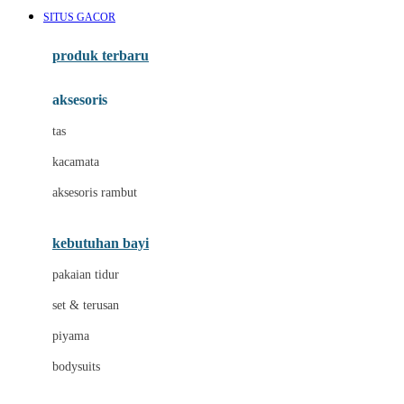
Awan
SITUS GACOR
Azetabio
produk terbaru
B
aksesoris
Baabaasheepz
tas
Babiators
kacamata
Baby Dove
aksesoris rambut
Baby Jogger
Baby Rovega
kebutuhan bayi
Babybee
pakaian tidur
Banana Boat
set & terusan
Banz
piyama
Barbie
bodysuits
Beaba