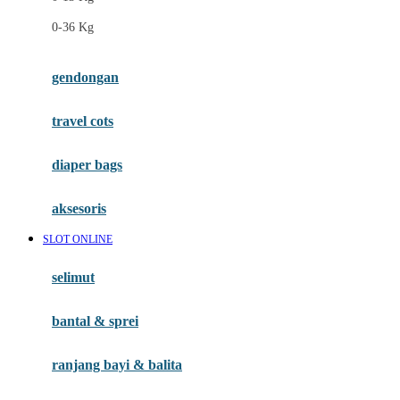
Felt So Sweet
0-36 Kg
Fisher Price
Flipper
gendongan
Friends Of Sally
travel cots
G
diaper bags
Gb
Geko
aksesoris
Graco
SLOT ONLINE
Gund
selimut
H
bantal & sprei
Habbie
Haenim
ranjang bayi & balita
Happy Horse