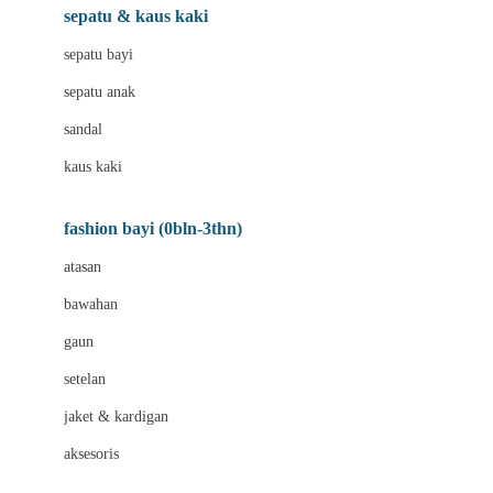
Beauty Barn
sepatu & kaus kaki
Bio Oil
sepatu bayi
Biolane
sepatu anak
Bite Fighters
sandal
Bizzi Growin
kaus kaki
Blackmores
fashion bayi (0bln-3thn)
Blooming Marvellous
atasan
Bonnels
bawahan
Bravado
gaun
Bruder
setelan
Brush Baby
jaket & kardigan
Buds Organics
aksesoris
Bugaboo