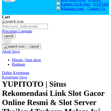
DAFTAR
Q
Contact Us
Cari
QV Baby
R
Pencarian Lanjutan
cancel
Real Shades
Cari
Red Castle
cancel
Akun Saya
Ribbon Madness
Masuk / buat akun
Bantuan
S
Daftar Keinginan
Sebamed
Keranjang Saya
YUPITOTO | Situs
Silver Cross
Rekomendasi Link Slot Gacor
Simply Idea
Skip Hop
Online Resmi & Slot Server
Spectra