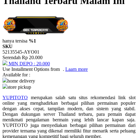
Thailand Terbaru Malam Ini
Squishmallows
Starbooks
Stick-O
Stokke
hanya tersisa
%1
SKU
Sudocrem
52135545-AYO01
Serendah
Rp 20.000
Sumimo
MIN DEPO :
20.000
Use Installment Options from
.
Laarn more
Sunnylife
Available for :
Sun-Staches
home delivery
store pickup
Swimava
YUPITOTO
merupakan salah satu situs rekomendasi link slot
online yang menghadirkan berbagai pilihan permainan populer
T
dengan akses cepat, tampilan modern, dan sistem yang stabil.
Dengan dukungan server Thailand terbaru, para pemain dapat
Tommee Tippee
menikmati pengalaman bermain yang lebih lancar kapan saja.
YUPITOTO juga menyediakan berbagai pilihan permainan dari
Trunki
provider ternama yang dikenal memiliki fitur menarik serta peluang
Tutti Bambini
kemenangan yang kompetitif bagi seluruh member.