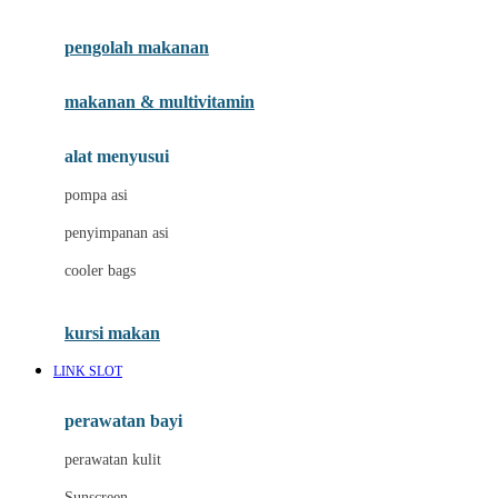
Joie
pengolah makanan
Joolz
Jujube
makanan & multivitamin
K
alat menyusui
Kiddycuts
pompa asi
Kumon
penyimpanan asi
L
cooler bags
Leapfrog
kursi makan
Leclerc
LINK SLOT
Lee Vierra
Lillebaby
perawatan bayi
Little Bird Told Me
perawatan kulit
Little Miss Janis
Sunscreen