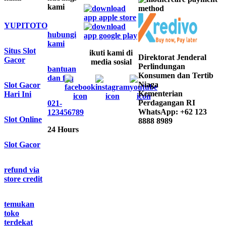
kami
YUPITOTO
hubungi
kami
Situs Slot
ikuti kami di
Direktorat Jenderal
Gacor
media sosial
Perlindungan
bantuan
Konsumen dan Tertib
dan faq
Niaga
Slot Gacor
Kementerian
Hari Ini
Perdagangan RI
021-
WhatsApp: +62 123
123456789
Slot Online
8888 8989
24 Hours
Slot Gacor
refund via
store credit
temukan
toko
terdekat