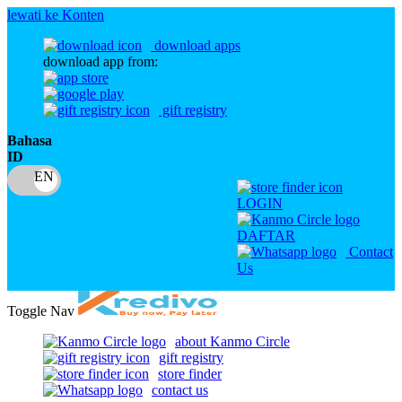
lewati ke Konten
download apps
download app from:
gift registry
Bahasa
ID
LOGIN
DAFTAR
Contact
Us
Toggle Nav
about Kanmo Circle
gift registry
store finder
contact us