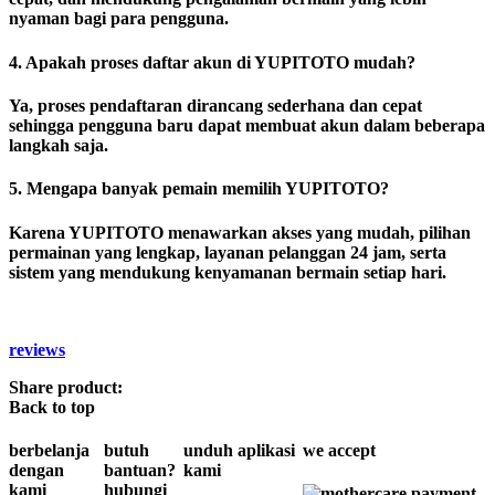
nyaman bagi para pengguna.
4. Apakah proses daftar akun di YUPITOTO mudah?
Ya, proses pendaftaran dirancang sederhana dan cepat
sehingga pengguna baru dapat membuat akun dalam beberapa
langkah saja.
5. Mengapa banyak pemain memilih YUPITOTO?
Karena YUPITOTO menawarkan akses yang mudah, pilihan
permainan yang lengkap, layanan pelanggan 24 jam, serta
sistem yang mendukung kenyamanan bermain setiap hari.
reviews
Share product:
Back to top
berbelanja
butuh
unduh aplikasi
we accept
dengan
bantuan?
kami
kami
hubungi