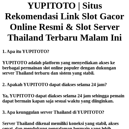
YUPITOTO | Situs
Rekomendasi Link Slot Gacor
Online Resmi & Slot Server
Thailand Terbaru Malam Ini
1. Apa itu YUPITOTO?
YUPITOTO adalah platform yang menyediakan akses ke
berbagai permainan slot online populer dengan dukungan
server Thailand terbaru dan sistem yang stabil.
2. Apakah YUPITOTO dapat diakses selama 24 jam?
Ya, YUPITOTO dapat diakses selama 24 jam sehingga pemain
dapat bermain kapan saja sesuai waktu yang diinginkan.
3. Apa keunggulan server Thailand di YUPITOTO?
Server Thailand dikenal memiliki koneksi yang stabil, akses
cepat, dan mendukung pengalaman bermain yang lebih