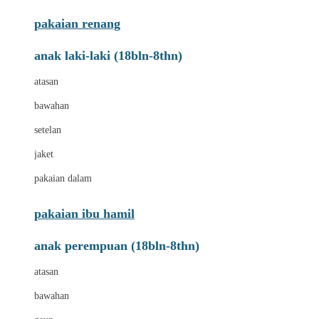
pakaian renang
anak laki-laki (18bln-8thn)
atasan
bawahan
setelan
jaket
pakaian dalam
pakaian ibu hamil
anak perempuan (18bln-8thn)
atasan
bawahan