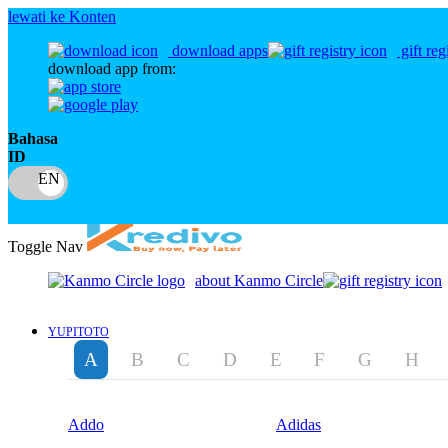
lewati ke Konten
download apps
gift reg
download app from:
Bahasa
ID
Toggle Nav
about Kanmo Circle
YUPITOTO
A
B
C
D
E
F
G
H
Addo
Adidas