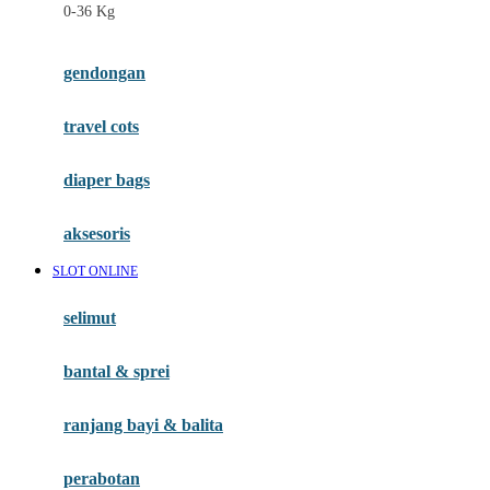
0-36 Kg
Fisher Price
Flipper
gendongan
Friends Of Sally
travel cots
G
diaper bags
Gb
Geko
aksesoris
Graco
SLOT ONLINE
Gund
selimut
H
bantal & sprei
Habbie
Haenim
ranjang bayi & balita
Happy Horse
perabotan