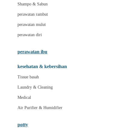
London Taxi
Shampo & Sabun
Love To Dream
perawatan rambut
perawatan mulut
M
perawatan diri
Magformers
Mama's Choice
perawatan ibu
Mamas&Papas
kesehatan & kebersihan
Mamaway
Tissue basah
Maxi Cosi
Laundry & Cleaning
Megabloks
Medical
Micro
Air Purifier & Humidifier
MiDeer
Mimi & Lula
potty
Mini Monkey