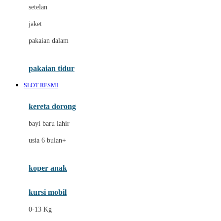
Dae Organics
setelan
Docare
jaket
Doona
pakaian dalam
Down To Earth
Drew
pakaian tidur
Dr. Brown's
SLOT RESMI
E
kereta dorong
ELC
bayi baru lahir
Ergobaby
usia 6 bulan+
Expert Care
koper anak
Ezyroller
kursi mobil
F
0-13 Kg
Felt So Sweet