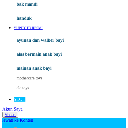
Moby
bak mandi
Momami
handuk
Mothercare
YUPITOTO RESMI
Mustela
ayunan dan walker bayi
My Buddy Tag
My K
alas bermain anak bayi
N
mainan anak bayi
Naif
mothercare toys
Nike
elc toys
Nordic Natural
SLOT
Nuby
Akun Saya
Nuna
Masuk
lewati ke Konten
O