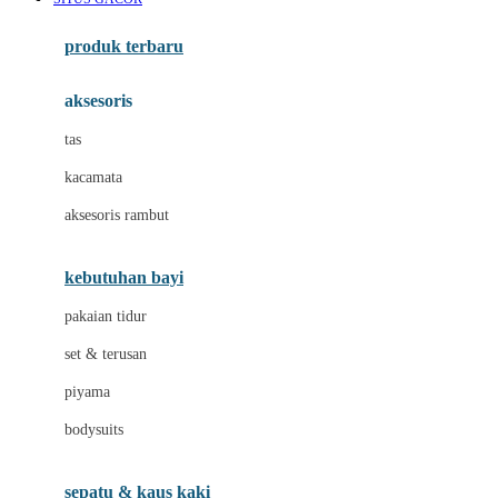
Azetabio
produk terbaru
B
aksesoris
Baabaasheepz
tas
Babiators
kacamata
Baby Dove
aksesoris rambut
Baby Jogger
Baby Rovega
kebutuhan bayi
Babybee
pakaian tidur
Banana Boat
set & terusan
Banz
piyama
Barbie
bodysuits
Beaba
Beauty Barn
sepatu & kaus kaki