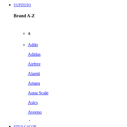
YUPITOTO
Brand A-Z
A
Addo
Adidas
Airfree
Alamii
Amara
Aqua Scale
Asics
Aveeno
Awan
SITUS GACOR