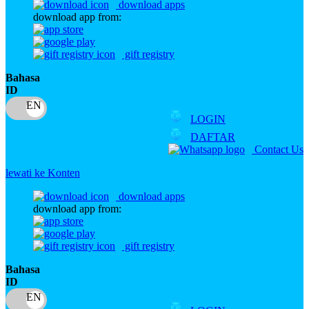
download apps
download app from:
Oh Ma Grain
Okiedog
gift registry
P
Bahasa
ID
Peachy
LOGIN
Phil & Ted's
DAFTAR
Philips Avent
Contact Us
Pigeon
lewati ke Konten
Playgro
download apps
download app from:
Poled Global
Ponycycle
gift registry
Puma
Bahasa
ID
Pureats