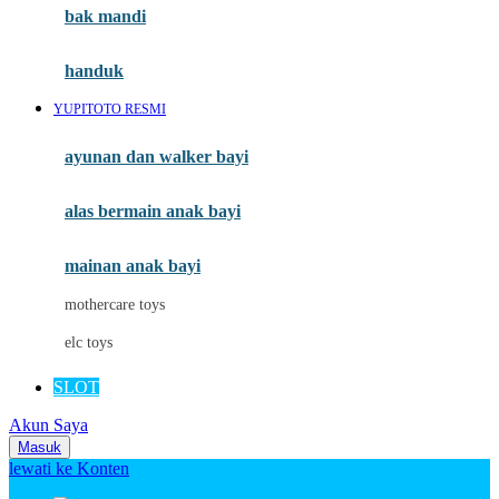
Moby
bak mandi
Momami
handuk
Mothercare
YUPITOTO RESMI
Mustela
ayunan dan walker bayi
My Buddy Tag
My K
alas bermain anak bayi
N
mainan anak bayi
Naif
mothercare toys
Nike
elc toys
Nordic Natural
SLOT
Nuby
Akun Saya
Nuna
Masuk
lewati ke Konten
O