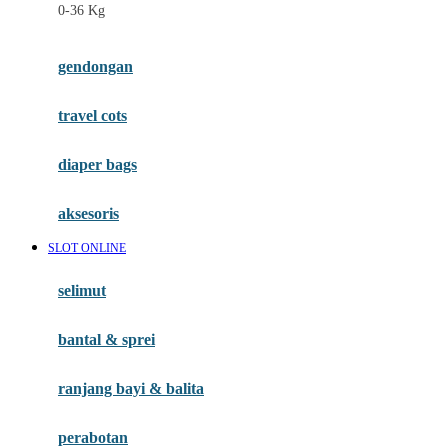
0-36 Kg
Fisher Price
Flipper
gendongan
Friends Of Sally
travel cots
G
diaper bags
Gb
Geko
aksesoris
Graco
SLOT ONLINE
Gund
selimut
H
bantal & sprei
Habbie
Haenim
ranjang bayi & balita
Happy Horse
perabotan