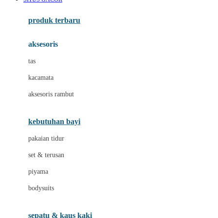
Azetabio
produk terbaru
B
aksesoris
Baabaasheepz
tas
Babiators
kacamata
Baby Dove
aksesoris rambut
Baby Jogger
Baby Rovega
kebutuhan bayi
Babybee
pakaian tidur
Banana Boat
set & terusan
Banz
piyama
Barbie
bodysuits
Beaba
Beauty Barn
sepatu & kaus kaki