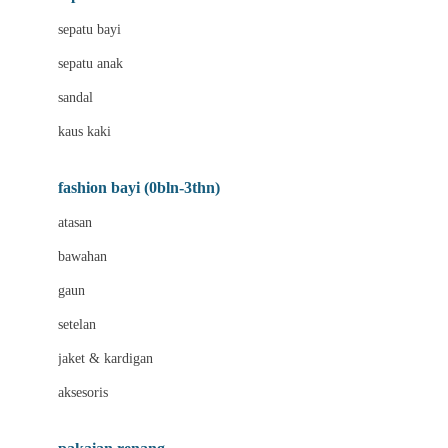
Bio Oil
sepatu bayi
Biolane
sepatu anak
Bite Fighters
sandal
Bizzi Growin
kaus kaki
Blackmores
fashion bayi (0bln-3thn)
Blooming Marvellous
atasan
Bonnels
bawahan
Bravado
gaun
Bruder
setelan
Brush Baby
jaket & kardigan
Buds Organics
aksesoris
Bugaboo
Buggygear