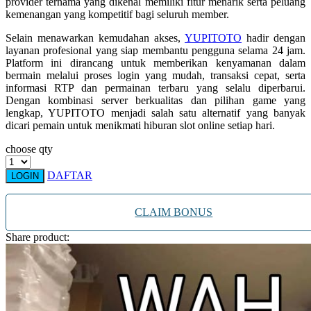
provider ternama yang dikenal memiliki fitur menarik serta peluang
Twistshake
kemenangan yang kompetitif bagi seluruh member.
TY Toys
Selain menawarkan kemudahan akses,
YUPITOTO
hadir dengan
layanan profesional yang siap membantu pengguna selama 24 jam.
U
Platform ini dirancang untuk memberikan kenyamanan dalam
bermain melalui proses login yang mudah, transaksi cepat, serta
informasi RTP dan permainan terbaru yang selalu diperbarui.
Dengan kombinasi server berkualitas dan pilihan game yang
lengkap, YUPITOTO menjadi salah satu alternatif yang banyak
V
dicari pemain untuk menikmati hiburan slot online setiap hari.
Veja
choose qty
Vitaflow
DAFTAR
LOGIN
Vtech
CLAIM BONUS
W
Share product:
Waterland
Wellness
X