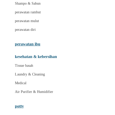
London Taxi
Shampo & Sabun
Love To Dream
perawatan rambut
perawatan mulut
M
perawatan diri
Magformers
Mama's Choice
perawatan ibu
Mamas&Papas
kesehatan & kebersihan
Mamaway
Tissue basah
Maxi Cosi
Laundry & Cleaning
Megabloks
Medical
Micro
Air Purifier & Humidifier
MiDeer
Mimi & Lula
potty
Mini Monkey