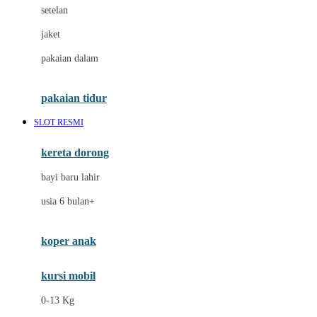
Dae Organics
setelan
Docare
jaket
Doona
pakaian dalam
Down To Earth
Drew
pakaian tidur
Dr. Brown's
SLOT RESMI
E
kereta dorong
ELC
bayi baru lahir
Ergobaby
usia 6 bulan+
Expert Care
koper anak
Ezyroller
kursi mobil
F
0-13 Kg
Felt So Sweet