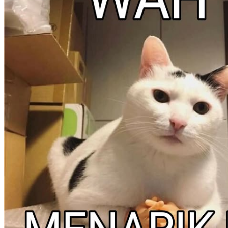
Xootz
Y
Yamatoya
Z
Zaxy
Zoggs
0-9
4Moms
59S