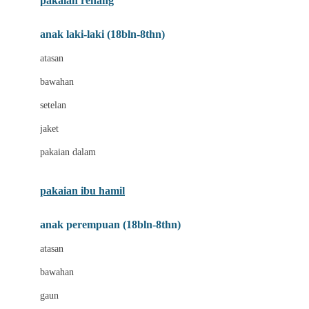
pakaian renang
Bumkins
anak laki-laki (18bln-8thn)
C
atasan
Cetaphil
bawahan
Chicco
setelan
Childlife
jaket
Clevamama
pakaian dalam
Cocolatte
Cottonseeds
pakaian ibu hamil
Cozy N Safe
anak perempuan (18bln-8thn)
Crane
atasan
Cybex
bawahan
D
gaun