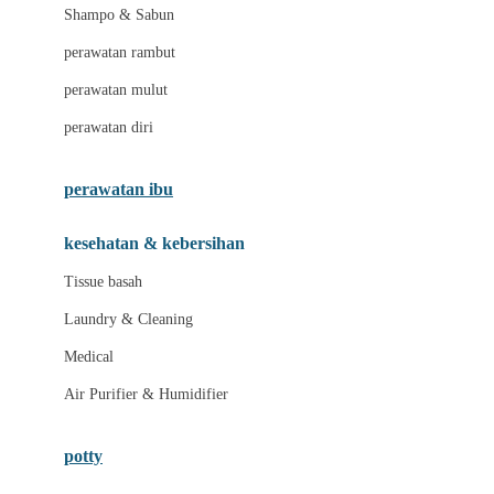
London Taxi
Shampo & Sabun
Love To Dream
perawatan rambut
perawatan mulut
M
perawatan diri
Magformers
Mama's Choice
perawatan ibu
Mamas&Papas
kesehatan & kebersihan
Mamaway
Tissue basah
Maxi Cosi
Laundry & Cleaning
Megabloks
Medical
Micro
Air Purifier & Humidifier
MiDeer
Mimi & Lula
potty
Mini Monkey