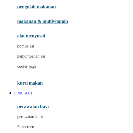
pengolah makanan
Joolz
Jujube
makanan & multivitamin
K
alat menyusui
Kiddycuts
pompa asi
Kumon
penyimpanan asi
L
cooler bags
Leapfrog
kursi makan
Leclerc
LINK SLOT
Lee Vierra
Lillebaby
perawatan bayi
Little Bird Told Me
perawatan kulit
Little Miss Janis
Sunscreen