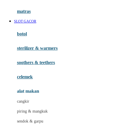
Happy Tummy
Hauck
matras
Havaianas
SLOT GACOR
Hegen
botol
Hot Wheels
sterilizer & warmers
Hybrid
soothers & teethers
I
Inlacta DHA
celemek
Interlac
alat makan
Ivenet
cangkir
J
piring & mangkuk
Jack N Jill
sendok & garpu
Joie