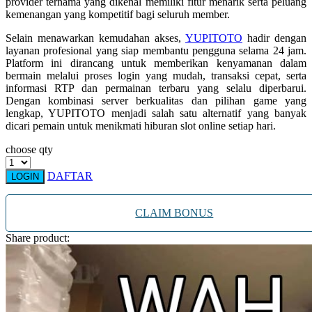
provider ternama yang dikenal memiliki fitur menarik serta peluang
Twistshake
kemenangan yang kompetitif bagi seluruh member.
TY Toys
Selain menawarkan kemudahan akses,
YUPITOTO
hadir dengan
layanan profesional yang siap membantu pengguna selama 24 jam.
U
Platform ini dirancang untuk memberikan kenyamanan dalam
bermain melalui proses login yang mudah, transaksi cepat, serta
informasi RTP dan permainan terbaru yang selalu diperbarui.
Dengan kombinasi server berkualitas dan pilihan game yang
lengkap, YUPITOTO menjadi salah satu alternatif yang banyak
V
dicari pemain untuk menikmati hiburan slot online setiap hari.
Veja
choose qty
Vitaflow
DAFTAR
LOGIN
Vtech
CLAIM BONUS
W
Share product:
Waterland
Wellness
X