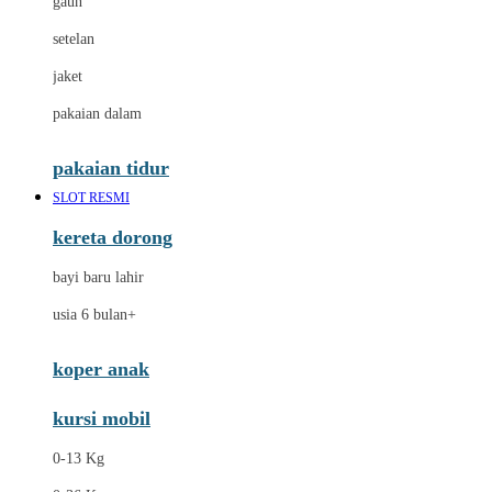
gaun
setelan
jaket
pakaian dalam
pakaian tidur
SLOT RESMI
kereta dorong
bayi baru lahir
usia 6 bulan+
koper anak
kursi mobil
0-13 Kg