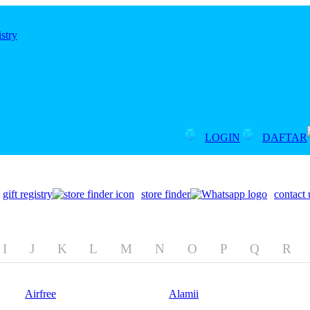
istry
LOGIN
DAFTAR
gift registry
store finder
contact 
I
J
K
L
M
N
O
P
Q
R
Airfree
Alamii