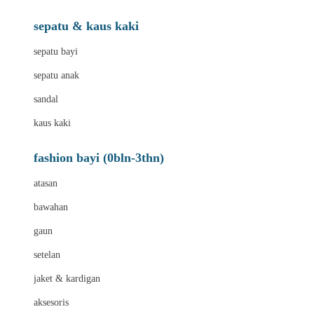
sepatu & kaus kaki
sepatu bayi
sepatu anak
sandal
kaus kaki
fashion bayi (0bln-3thn)
atasan
bawahan
gaun
setelan
jaket & kardigan
aksesoris