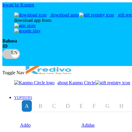
lewati ke Konten
download apps
gift reg
download app from:
Bahasa
ID
Toggle Nav
about Kanmo Circle
YUPITOTO
A
B
C
D
E
F
G
H
Addo
Adidas