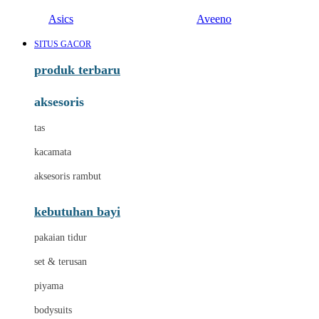
Asics
Aveeno
SITUS GACOR
produk terbaru
aksesoris
tas
kacamata
aksesoris rambut
kebutuhan bayi
pakaian tidur
set & terusan
piyama
bodysuits