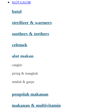
SLOT GACOR
botol
sterilizer & warmers
soothers & teethers
celemek
alat makan
cangkir
piring & mangkuk
sendok & garpu
pengolah makanan
makanan & multivitamin