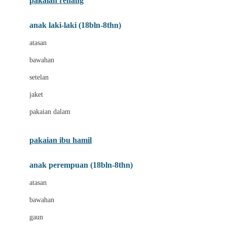
pakaian renang
Bumkins
anak laki-laki (18bln-8thn)
C
atasan
Cetaphil
bawahan
Chicco
setelan
Childlife
jaket
Clevamama
pakaian dalam
Cocolatte
Cottonseeds
pakaian ibu hamil
Cozy N Safe
anak perempuan (18bln-8thn)
Crane
atasan
Cybex
bawahan
D
gaun