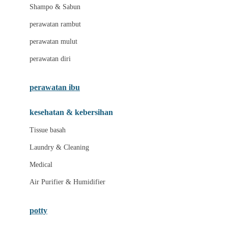
London Taxi
Shampo & Sabun
Love To Dream
perawatan rambut
perawatan mulut
M
perawatan diri
Magformers
Mama's Choice
perawatan ibu
Mamas&Papas
kesehatan & kebersihan
Mamaway
Tissue basah
Maxi Cosi
Laundry & Cleaning
Megabloks
Medical
Micro
Air Purifier & Humidifier
MiDeer
Mimi & Lula
potty
Mini Monkey