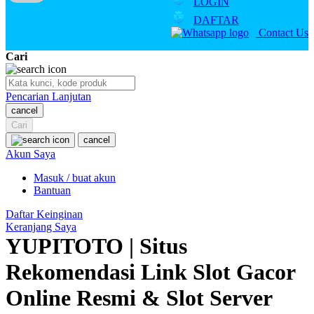
LOGIN
Q
DAFTAR
Contact Us
QV Baby
Cari
R
Real Shades
Pencarian Lanjutan
cancel
Red Castle
Cari
Ribbon Madness
cancel
Akun Saya
S
Masuk / buat akun
Bantuan
Sebamed
Daftar Keinginan
Silver Cross
Keranjang Saya
YUPITOTO | Situs
Simply Idea
Rekomendasi Link Slot Gacor
Skip Hop
Online Resmi & Slot Server
Spectra