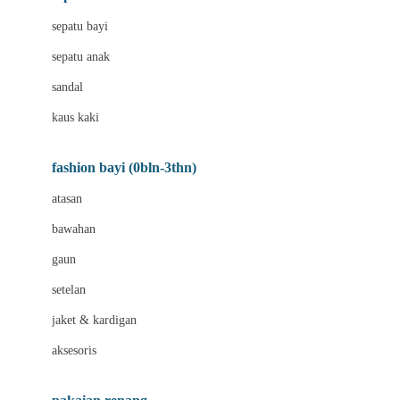
Bio Oil
sepatu bayi
Biolane
sepatu anak
Bite Fighters
sandal
Bizzi Growin
kaus kaki
Blackmores
fashion bayi (0bln-3thn)
Blooming Marvellous
atasan
Bonnels
bawahan
Bravado
gaun
Bruder
setelan
Brush Baby
jaket & kardigan
Buds Organics
aksesoris
Bugaboo
Buggygear