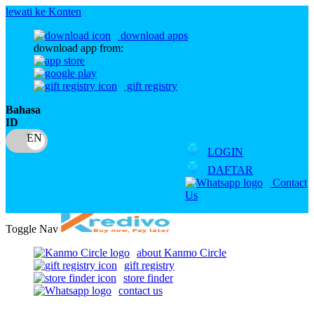
lewati ke Konten
download apps
download app from:
gift registry
Bahasa
ID
LOGIN
DAFTAR
Contact
Us
Toggle Nav
about Kanmo Circle
gift registry
store finder
contact us