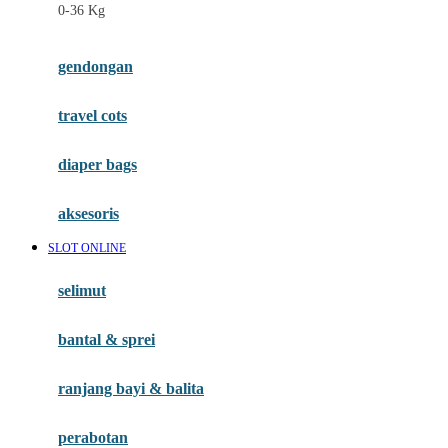
0-36 Kg
Fisher Price
Flipper
gendongan
Friends Of Sally
travel cots
G
diaper bags
Gb
Geko
aksesoris
Graco
SLOT ONLINE
Gund
selimut
H
bantal & sprei
Habbie
Haenim
ranjang bayi & balita
Happy Horse
perabotan