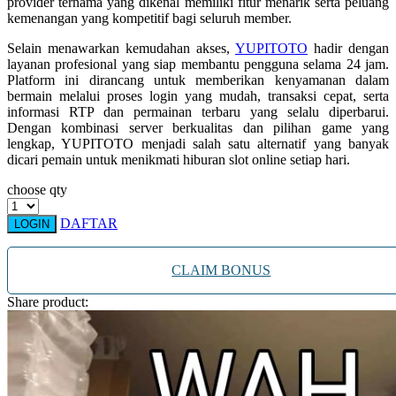
provider ternama yang dikenal memiliki fitur menarik serta peluang
Twistshake
kemenangan yang kompetitif bagi seluruh member.
TY Toys
Selain menawarkan kemudahan akses,
YUPITOTO
hadir dengan
layanan profesional yang siap membantu pengguna selama 24 jam.
U
Platform ini dirancang untuk memberikan kenyamanan dalam
bermain melalui proses login yang mudah, transaksi cepat, serta
informasi RTP dan permainan terbaru yang selalu diperbarui.
Dengan kombinasi server berkualitas dan pilihan game yang
lengkap, YUPITOTO menjadi salah satu alternatif yang banyak
V
dicari pemain untuk menikmati hiburan slot online setiap hari.
Veja
choose qty
Vitaflow
DAFTAR
LOGIN
Vtech
CLAIM BONUS
W
Share product:
Waterland
Wellness
X