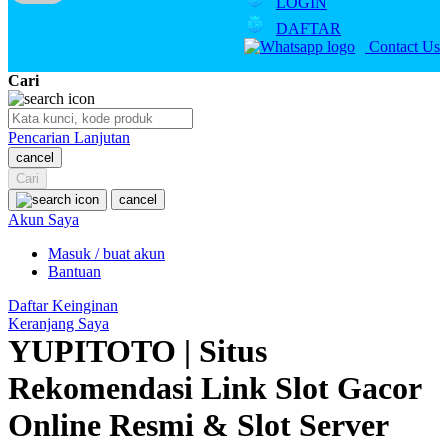
LOGIN
Q
DAFTAR
Contact Us
QV Baby
Cari
R
Real Shades
Pencarian Lanjutan
cancel
Red Castle
Cari
Ribbon Madness
cancel
Akun Saya
S
Masuk / buat akun
Bantuan
Sebamed
Daftar Keinginan
Silver Cross
Keranjang Saya
YUPITOTO | Situs
Simply Idea
Rekomendasi Link Slot Gacor
Skip Hop
Online Resmi & Slot Server
Spectra