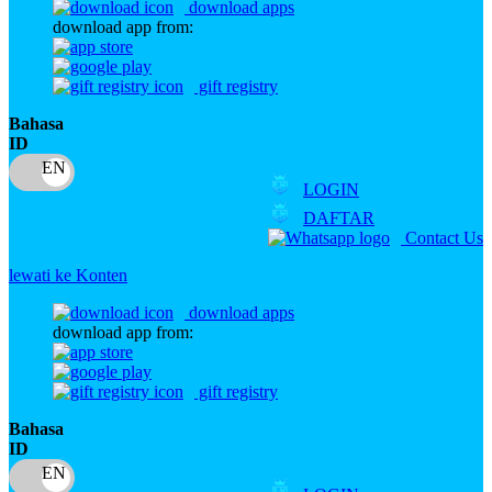
download apps
download app from:
Oh Ma Grain
Okiedog
gift registry
P
Bahasa
ID
Peachy
LOGIN
Phil & Ted's
DAFTAR
Philips Avent
Contact Us
Pigeon
lewati ke Konten
Playgro
download apps
download app from:
Poled Global
Ponycycle
gift registry
Puma
Bahasa
ID
Pureats