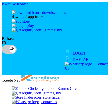
lewati ke Konten
download apps
download app from:
gift registry
Bahasa
ID
LOGIN
DAFTAR
Contact
Us
Toggle Nav
about Kanmo Circle
gift registry
store finder
contact us