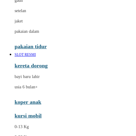
gaun
setelan
jaket
pakaian dalam
pakaian tidur
SLOT RESMI
kereta dorong
bayi baru lahir
usia 6 bulan+
koper anak
kursi mobil
0-13 Kg