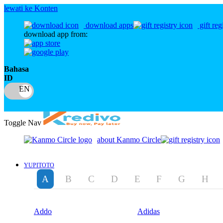
lewati ke Konten
download apps
gift reg
download app from:
Bahasa
ID
Toggle Nav
about Kanmo Circle
YUPITOTO
A
B
C
D
E
F
G
H
Addo
Adidas