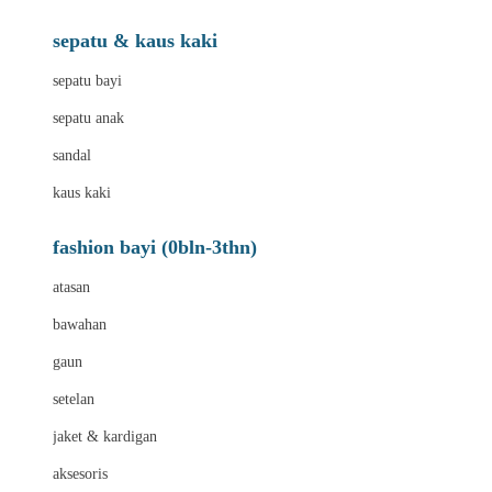
sepatu & kaus kaki
sepatu bayi
sepatu anak
sandal
kaus kaki
fashion bayi (0bln-3thn)
atasan
bawahan
gaun
setelan
jaket & kardigan
aksesoris