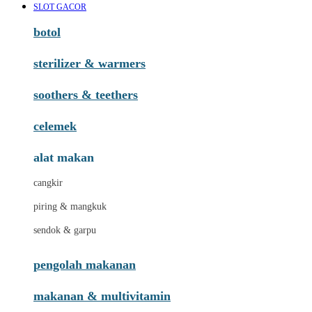
SLOT GACOR
botol
sterilizer & warmers
soothers & teethers
celemek
alat makan
cangkir
piring & mangkuk
sendok & garpu
pengolah makanan
makanan & multivitamin