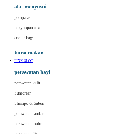
alat menyusui
pompa asi
penyimpanan asi
cooler bags
kursi makan
LINK SLOT
perawatan bayi
perawatan kulit
Sunscreen
Shampo & Sabun
perawatan rambut
perawatan mulut
perawatan diri