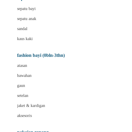
Bio Oil
sepatu bayi
Biolane
sepatu anak
Bite Fighters
sandal
Bizzi Growin
kaus kaki
Blackmores
fashion bayi (0bln-3thn)
Blooming Marvellous
atasan
Bonnels
bawahan
Bravado
gaun
Bruder
setelan
Brush Baby
jaket & kardigan
Buds Organics
aksesoris
Bugaboo
Buggygear