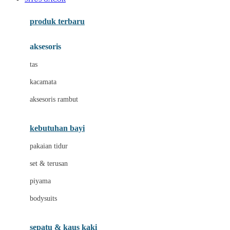
Azetabio
produk terbaru
B
aksesoris
Baabaasheepz
tas
Babiators
kacamata
Baby Dove
aksesoris rambut
Baby Jogger
Baby Rovega
kebutuhan bayi
Babybee
pakaian tidur
Banana Boat
set & terusan
Banz
piyama
Barbie
bodysuits
Beaba
Beauty Barn
sepatu & kaus kaki