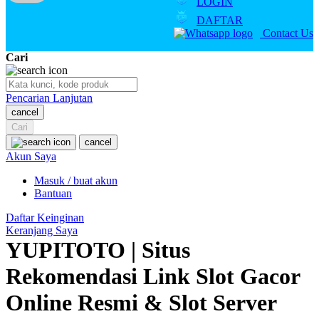
LOGIN
Q
DAFTAR
Contact Us
QV Baby
Cari
R
Real Shades
Pencarian Lanjutan
cancel
Red Castle
Cari
Ribbon Madness
cancel
Akun Saya
S
Masuk / buat akun
Bantuan
Sebamed
Daftar Keinginan
Silver Cross
Keranjang Saya
YUPITOTO | Situs
Simply Idea
Rekomendasi Link Slot Gacor
Skip Hop
Online Resmi & Slot Server
Spectra