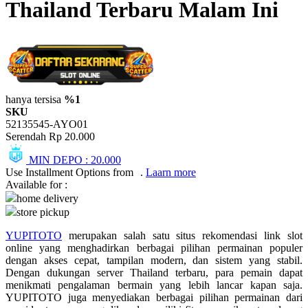
Squishmallows
Thailand Terbaru Malam Ini
Starbooks
Stick-O
Stokke
Sudocrem
hanya tersisa
%1
SKU
Sumimo
52135545-AYO01
Serendah
Rp 20.000
Sunnylife
MIN DEPO :
20.000
Sun-Staches
Use Installment Options from
.
Laarn more
Available for :
Swimava
home delivery
store pickup
T
YUPITOTO
merupakan salah satu situs rekomendasi link slot
Tommee Tippee
online yang menghadirkan berbagai pilihan permainan populer
dengan akses cepat, tampilan modern, dan sistem yang stabil.
Trunki
Dengan dukungan server Thailand terbaru, para pemain dapat
menikmati pengalaman bermain yang lebih lancar kapan saja.
Tutti Bambini
YUPITOTO juga menyediakan berbagai pilihan permainan dari