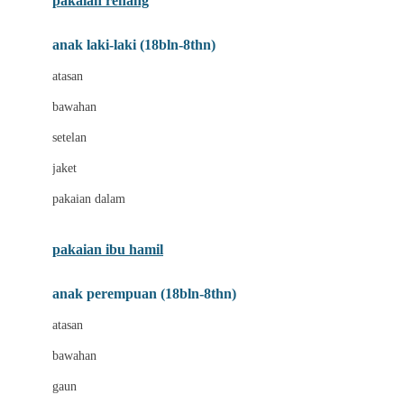
pakaian renang
Bumkins
anak laki-laki (18bln-8thn)
C
atasan
Cetaphil
bawahan
Chicco
setelan
Childlife
jaket
Clevamama
pakaian dalam
Cocolatte
Cottonseeds
pakaian ibu hamil
Cozy N Safe
anak perempuan (18bln-8thn)
Crane
atasan
Cybex
bawahan
D
gaun