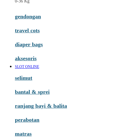
0-36 Kg
gendongan
travel cots
diaper bags
aksesoris
SLOT ONLINE
selimut
bantal & sprei
ranjang bayi & balita
perabotan
matras