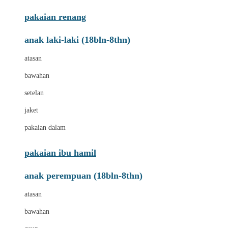
pakaian renang
anak laki-laki (18bln-8thn)
atasan
bawahan
setelan
jaket
pakaian dalam
pakaian ibu hamil
anak perempuan (18bln-8thn)
atasan
bawahan