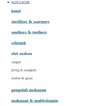
SLOT GACOR
botol
sterilizer & warmers
soothers & teethers
celemek
alat makan
cangkir
piring & mangkuk
sendok & garpu
pengolah makanan
makanan & multivitamin