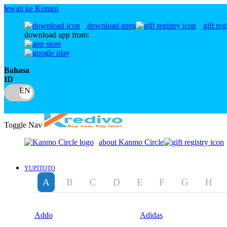
lewati ke Konten
download apps
gift reg
download app from:
Bahasa
ID
Toggle Nav
about Kanmo Circle
YUPITOTO
A
B
C
D
E
F
G
H
Addo
Adidas