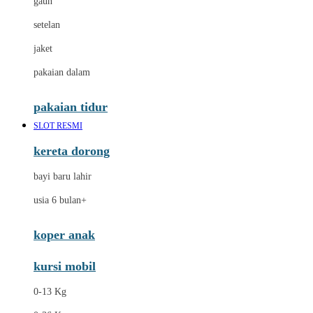
gaun
setelan
jaket
pakaian dalam
pakaian tidur
SLOT RESMI
kereta dorong
bayi baru lahir
usia 6 bulan+
koper anak
kursi mobil
0-13 Kg