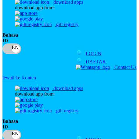
download apps
download app from:
Oh Ma Grain
Okiedog
gift registry
P
Bahasa
ID
Peachy
LOGIN
Phil & Ted's
DAFTAR
Philips Avent
Contact Us
Pigeon
lewati ke Konten
Playgro
download apps
download app from:
Poled Global
Ponycycle
gift registry
Puma
Bahasa
ID
Pureats