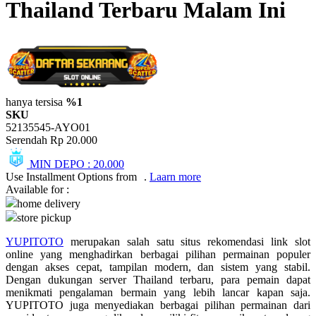
Squishmallows
Thailand Terbaru Malam Ini
Starbooks
Stick-O
Stokke
Sudocrem
hanya tersisa
%1
SKU
Sumimo
52135545-AYO01
Serendah
Rp 20.000
Sunnylife
MIN DEPO :
20.000
Sun-Staches
Use Installment Options from
.
Laarn more
Available for :
Swimava
home delivery
store pickup
T
YUPITOTO
merupakan salah satu situs rekomendasi link slot
Tommee Tippee
online yang menghadirkan berbagai pilihan permainan populer
dengan akses cepat, tampilan modern, dan sistem yang stabil.
Trunki
Dengan dukungan server Thailand terbaru, para pemain dapat
menikmati pengalaman bermain yang lebih lancar kapan saja.
Tutti Bambini
YUPITOTO juga menyediakan berbagai pilihan permainan dari