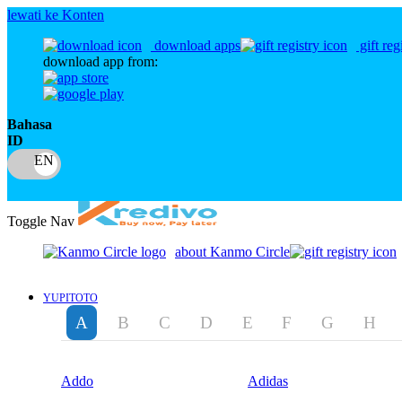
lewati ke Konten
download apps
gift reg
download app from:
Bahasa
ID
Toggle Nav
about Kanmo Circle
YUPITOTO
A
B
C
D
E
F
G
H
Addo
Adidas