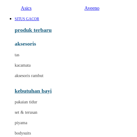
Asics
Aveeno
SITUS GACOR
produk terbaru
aksesoris
tas
kacamata
aksesoris rambut
kebutuhan bayi
pakaian tidur
set & terusan
piyama
bodysuits