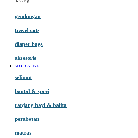
0-36 Kg
gendongan
travel cots
diaper bags
aksesoris
SLOT ONLINE
selimut
bantal & sprei
ranjang bayi & balita
perabotan
matras