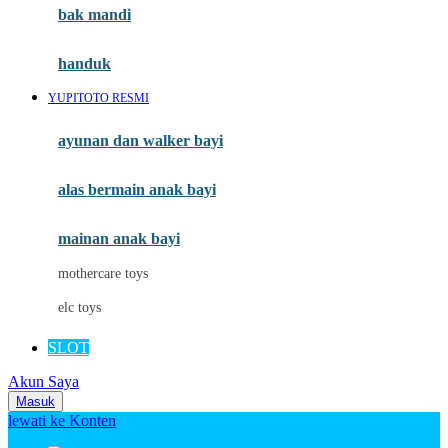
Moby
bak mandi
Momami
handuk
Mothercare
YUPITOTO RESMI
Mustela
ayunan dan walker bayi
My Buddy Tag
My K
alas bermain anak bayi
N
mainan anak bayi
Naif
mothercare toys
Nike
elc toys
Nordic Natural
SLOT
Nuby
Akun Saya
Nuna
Masuk
lewati ke Konten
O