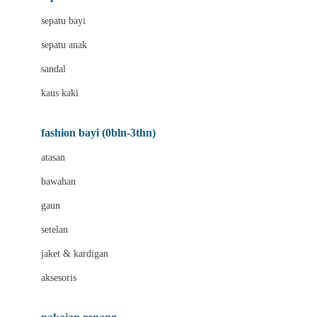
Bio Oil
sepatu bayi
Biolane
sepatu anak
Bite Fighters
sandal
Bizzi Growin
kaus kaki
Blackmores
fashion bayi (0bln-3thn)
Blooming Marvellous
atasan
Bonnels
bawahan
Bravado
gaun
Bruder
setelan
Brush Baby
jaket & kardigan
Buds Organics
aksesoris
Bugaboo
Buggygear