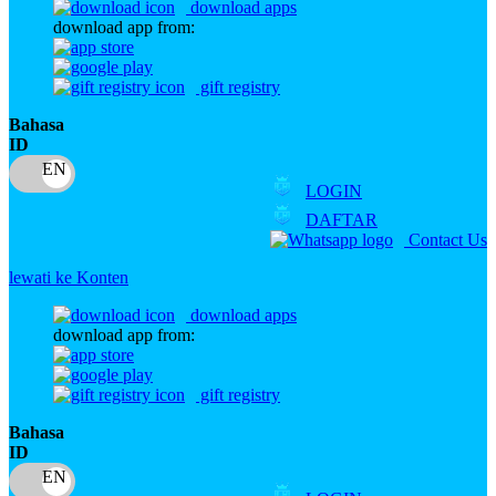
download apps
download app from:
Oh Ma Grain
Okiedog
gift registry
P
Bahasa
ID
Peachy
LOGIN
Phil & Ted's
DAFTAR
Philips Avent
Contact Us
Pigeon
lewati ke Konten
Playgro
download apps
download app from:
Poled Global
Ponycycle
gift registry
Puma
Bahasa
ID
Pureats