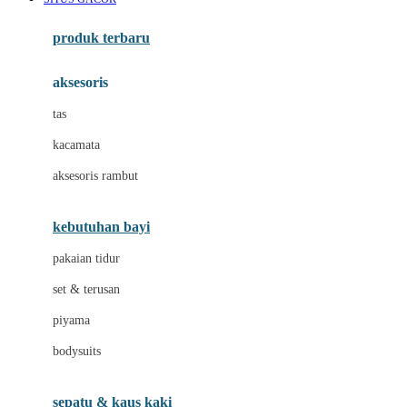
Azetabio
produk terbaru
B
aksesoris
Baabaasheepz
tas
Babiators
kacamata
Baby Dove
aksesoris rambut
Baby Jogger
Baby Rovega
kebutuhan bayi
Babybee
pakaian tidur
Banana Boat
set & terusan
Banz
piyama
Barbie
bodysuits
Beaba
Beauty Barn
sepatu & kaus kaki