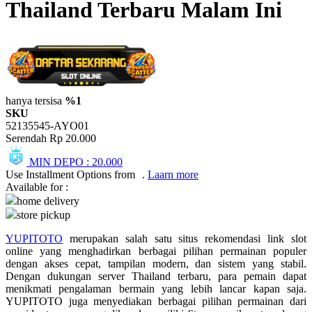
Squishmallows
Thailand Terbaru Malam Ini
Starbooks
Stick-O
Stokke
Sudocrem
hanya tersisa
%1
SKU
Sumimo
52135545-AYO01
Serendah
Rp 20.000
Sunnylife
MIN DEPO :
20.000
Sun-Staches
Use Installment Options from
.
Laarn more
Available for :
Swimava
home delivery
store pickup
T
YUPITOTO
merupakan salah satu situs rekomendasi link slot
Tommee Tippee
online yang menghadirkan berbagai pilihan permainan populer
dengan akses cepat, tampilan modern, dan sistem yang stabil.
Trunki
Dengan dukungan server Thailand terbaru, para pemain dapat
menikmati pengalaman bermain yang lebih lancar kapan saja.
Tutti Bambini
YUPITOTO juga menyediakan berbagai pilihan permainan dari