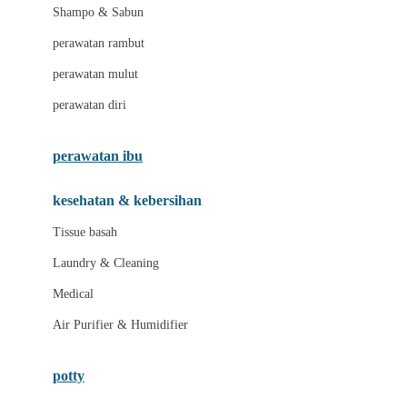
London Taxi
Shampo & Sabun
Love To Dream
perawatan rambut
perawatan mulut
M
perawatan diri
Magformers
Mama's Choice
perawatan ibu
Mamas&Papas
kesehatan & kebersihan
Mamaway
Tissue basah
Maxi Cosi
Laundry & Cleaning
Megabloks
Medical
Micro
Air Purifier & Humidifier
MiDeer
Mimi & Lula
potty
Mini Monkey