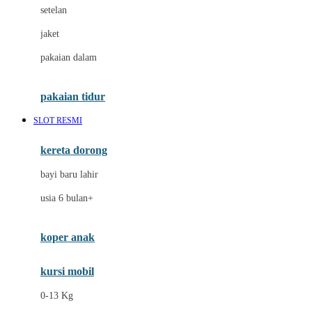
Dae Organics
setelan
Docare
jaket
Doona
pakaian dalam
Down To Earth
Drew
pakaian tidur
Dr. Brown's
SLOT RESMI
E
kereta dorong
ELC
bayi baru lahir
Ergobaby
usia 6 bulan+
Expert Care
koper anak
Ezyroller
kursi mobil
F
0-13 Kg
Felt So Sweet