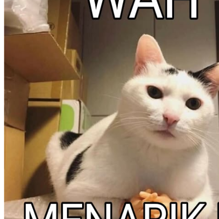
Xootz
Y
Yamatoya
Z
Zaxy
Zoggs
0-9
4Moms
59S