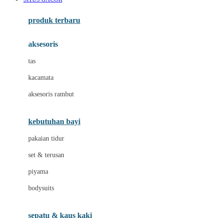
Azetabio
produk terbaru
B
aksesoris
Baabaasheepz
tas
Babiators
kacamata
Baby Dove
aksesoris rambut
Baby Jogger
Baby Rovega
kebutuhan bayi
Babybee
pakaian tidur
Banana Boat
set & terusan
Banz
piyama
Barbie
bodysuits
Beaba
Beauty Barn
sepatu & kaus kaki