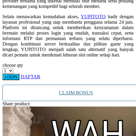
provider ternama yang dikenal memiliki fitur menarik serta peluang
Twistshake
kemenangan yang kompetitif bagi seluruh member.
TY Toys
Selain menawarkan kemudahan akses,
YUPITOTO
hadir dengan
layanan profesional yang siap membantu pengguna selama 24 jam.
U
Platform ini dirancang untuk memberikan kenyamanan dalam
bermain melalui proses login yang mudah, transaksi cepat, serta
informasi RTP dan permainan terbaru yang selalu diperbarui.
Dengan kombinasi server berkualitas dan pilihan game yang
lengkap, YUPITOTO menjadi salah satu alternatif yang banyak
V
dicari pemain untuk menikmati hiburan slot online setiap hari.
Veja
choose qty
Vitaflow
DAFTAR
LOGIN
Vtech
CLAIM BONUS
W
Share product:
Waterland
Wellness
X