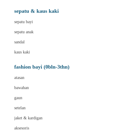
sepatu & kaus kaki
sepatu bayi
sepatu anak
sandal
kaus kaki
fashion bayi (0bln-3thn)
atasan
bawahan
gaun
setelan
jaket & kardigan
aksesoris