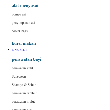
alat menyusui
pompa asi
penyimpanan asi
cooler bags
kursi makan
LINK SLOT
perawatan bayi
perawatan kulit
Sunscreen
Shampo & Sabun
perawatan rambut
perawatan mulut
perawatan diri