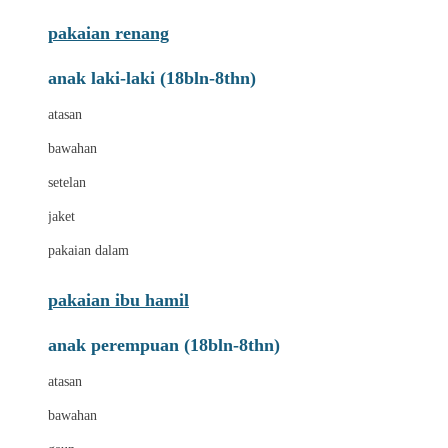
pakaian renang
anak laki-laki (18bln-8thn)
atasan
bawahan
setelan
jaket
pakaian dalam
pakaian ibu hamil
anak perempuan (18bln-8thn)
atasan
bawahan