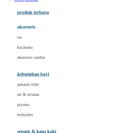
Azetabio
produk terbaru
B
aksesoris
Baabaasheepz
tas
Babiators
kacamata
Baby Dove
aksesoris rambut
Baby Jogger
Baby Rovega
kebutuhan bayi
Babybee
pakaian tidur
Banana Boat
set & terusan
Banz
piyama
Barbie
bodysuits
Beaba
Beauty Barn
sepatu & kaus kaki