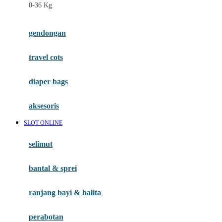
0-36 Kg
Fisher Price
Flipper
gendongan
Friends Of Sally
travel cots
G
diaper bags
Gb
Geko
aksesoris
Graco
SLOT ONLINE
Gund
selimut
H
bantal & sprei
Habbie
Haenim
ranjang bayi & balita
Happy Horse
perabotan