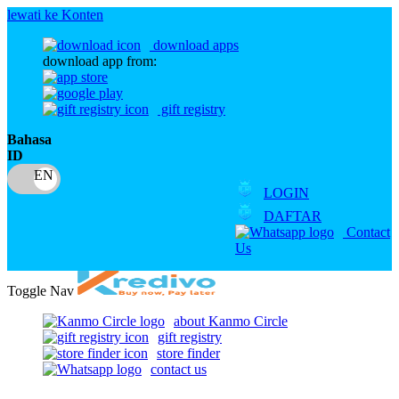
lewati ke Konten
download apps
download app from:
gift registry
Bahasa
ID
LOGIN
DAFTAR
Contact
Us
Toggle Nav
about Kanmo Circle
gift registry
store finder
contact us