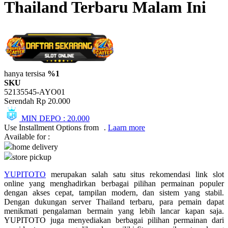
Squishmallows
Thailand Terbaru Malam Ini
Starbooks
Stick-O
Stokke
Sudocrem
hanya tersisa
%1
SKU
Sumimo
52135545-AYO01
Serendah
Rp 20.000
Sunnylife
MIN DEPO :
20.000
Sun-Staches
Use Installment Options from
.
Laarn more
Available for :
Swimava
home delivery
store pickup
T
YUPITOTO
merupakan salah satu situs rekomendasi link slot
Tommee Tippee
online yang menghadirkan berbagai pilihan permainan populer
dengan akses cepat, tampilan modern, dan sistem yang stabil.
Trunki
Dengan dukungan server Thailand terbaru, para pemain dapat
menikmati pengalaman bermain yang lebih lancar kapan saja.
Tutti Bambini
YUPITOTO juga menyediakan berbagai pilihan permainan dari