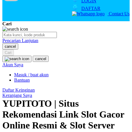
LOGIN
Q
DAFTAR
Contact Us
QV Baby
Cari
R
Real Shades
Pencarian Lanjutan
cancel
Red Castle
Cari
Ribbon Madness
cancel
Akun Saya
S
Masuk / buat akun
Bantuan
Sebamed
Daftar Keinginan
Silver Cross
Keranjang Saya
YUPITOTO | Situs
Simply Idea
Rekomendasi Link Slot Gacor
Skip Hop
Online Resmi & Slot Server
Spectra