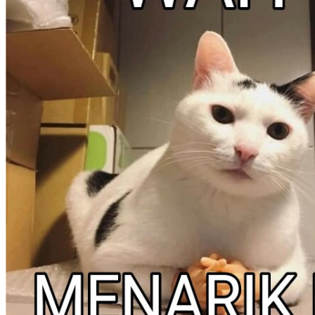
Xootz
Y
Yamatoya
Z
Zaxy
Zoggs
0-9
4Moms
59S