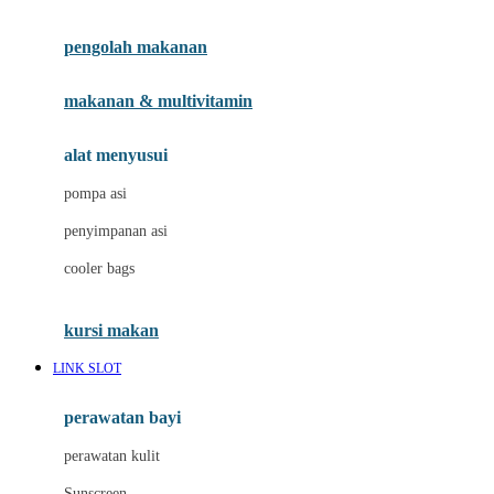
Joie
pengolah makanan
Joolz
Jujube
makanan & multivitamin
K
alat menyusui
Kiddycuts
pompa asi
Kumon
penyimpanan asi
L
cooler bags
Leapfrog
kursi makan
Leclerc
LINK SLOT
Lee Vierra
Lillebaby
perawatan bayi
Little Bird Told Me
perawatan kulit
Little Miss Janis
Sunscreen