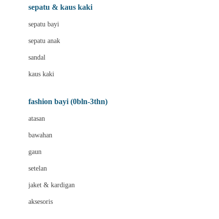
Beauty Barn
sepatu & kaus kaki
Bio Oil
sepatu bayi
Biolane
sepatu anak
Bite Fighters
sandal
Bizzi Growin
kaus kaki
Blackmores
fashion bayi (0bln-3thn)
Blooming Marvellous
atasan
Bonnels
bawahan
Bravado
gaun
Bruder
setelan
Brush Baby
jaket & kardigan
Buds Organics
aksesoris
Bugaboo