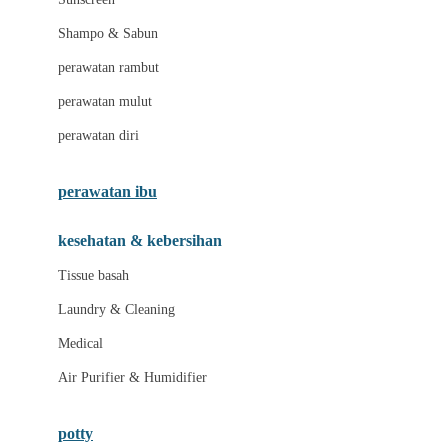
London Taxi
Shampo & Sabun
Love To Dream
perawatan rambut
perawatan mulut
M
perawatan diri
Magformers
Mama's Choice
perawatan ibu
Mamas&Papas
kesehatan & kebersihan
Mamaway
Tissue basah
Maxi Cosi
Laundry & Cleaning
Megabloks
Medical
Micro
Air Purifier & Humidifier
MiDeer
Mimi & Lula
potty
Mini Monkey