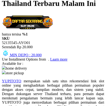
Squishmallows
Thailand Terbaru Malam Ini
Starbooks
Stick-O
Stokke
Sudocrem
hanya tersisa
%1
SKU
Sumimo
52135545-AYO01
Serendah
Rp 20.000
Sunnylife
MIN DEPO :
20.000
Sun-Staches
Use Installment Options from
.
Laarn more
Available for :
Swimava
home delivery
store pickup
T
YUPITOTO
merupakan salah satu situs rekomendasi link slot
Tommee Tippee
online yang menghadirkan berbagai pilihan permainan populer
dengan akses cepat, tampilan modern, dan sistem yang stabil.
Trunki
Dengan dukungan server Thailand terbaru, para pemain dapat
menikmati pengalaman bermain yang lebih lancar kapan saja.
Tutti Bambini
YUPITOTO juga menyediakan berbagai pilihan permainan dari