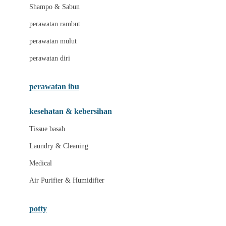
London Taxi
Shampo & Sabun
Love To Dream
perawatan rambut
perawatan mulut
M
perawatan diri
Magformers
Mama's Choice
perawatan ibu
Mamas&Papas
kesehatan & kebersihan
Mamaway
Tissue basah
Maxi Cosi
Laundry & Cleaning
Megabloks
Medical
Micro
Air Purifier & Humidifier
MiDeer
Mimi & Lula
potty
Mini Monkey