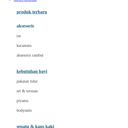
Azetabio
produk terbaru
B
aksesoris
Baabaasheepz
tas
Babiators
kacamata
Baby Dove
aksesoris rambut
Baby Jogger
Baby Rovega
kebutuhan bayi
Babybee
pakaian tidur
Banana Boat
set & terusan
Banz
piyama
Barbie
bodysuits
Beaba
Beauty Barn
sepatu & kaus kaki