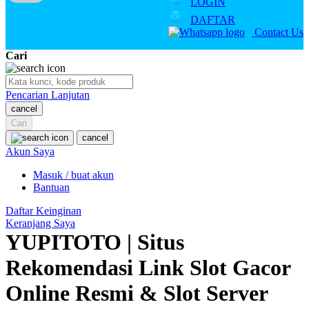
LOGIN
Q
DAFTAR
Contact Us
QV Baby
Cari
R
Real Shades
Pencarian Lanjutan
cancel
Red Castle
Cari
Ribbon Madness
cancel
Akun Saya
S
Masuk / buat akun
Bantuan
Sebamed
Daftar Keinginan
Silver Cross
Keranjang Saya
YUPITOTO | Situs
Simply Idea
Rekomendasi Link Slot Gacor
Skip Hop
Online Resmi & Slot Server
Spectra