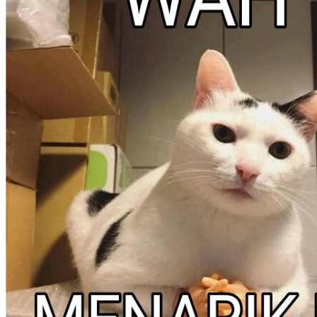
Xootz
Y
Yamatoya
Z
Zaxy
Zoggs
0-9
4Moms
59S