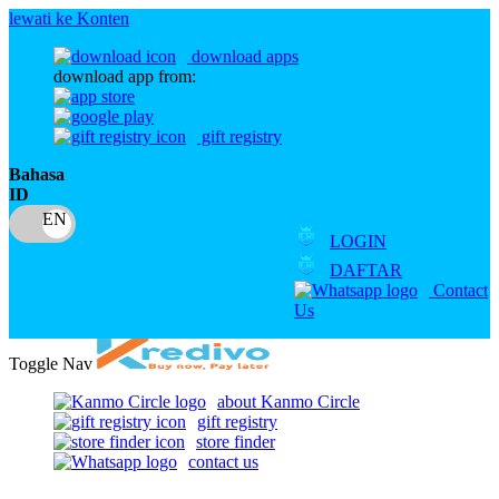
lewati ke Konten
download apps
download app from:
gift registry
Bahasa
ID
LOGIN
DAFTAR
Contact
Us
Toggle Nav
about Kanmo Circle
gift registry
store finder
contact us