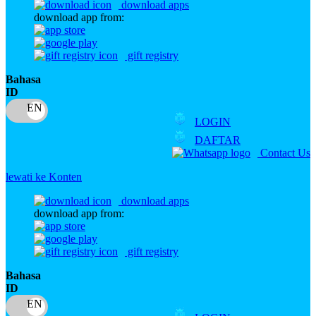
download apps
download app from:
Oh Ma Grain
Okiedog
gift registry
P
Bahasa
ID
Peachy
LOGIN
Phil & Ted's
DAFTAR
Philips Avent
Contact Us
Pigeon
lewati ke Konten
Playgro
download apps
download app from:
Poled Global
Ponycycle
gift registry
Puma
Bahasa
ID
Pureats