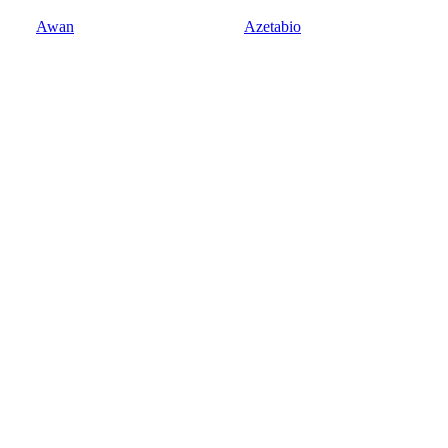
Awan
Azetabio