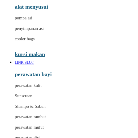
alat menyusui
pompa asi
penyimpanan asi
cooler bags
kursi makan
LINK SLOT
perawatan bayi
perawatan kulit
Sunscreen
Shampo & Sabun
perawatan rambut
perawatan mulut
perawatan diri