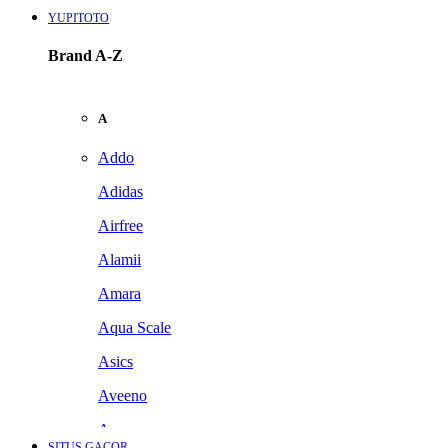
YUPITOTO
Brand A-Z
A
Addo
Adidas
Airfree
Alamii
Amara
Aqua Scale
Asics
Aveeno
Awan
SITUS GACOR