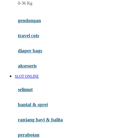
0-36 Kg
Fisher Price
Flipper
gendongan
Friends Of Sally
travel cots
G
diaper bags
Gb
Geko
aksesoris
Graco
SLOT ONLINE
Gund
selimut
H
bantal & sprei
Habbie
Haenim
ranjang bayi & balita
Happy Horse
perabotan