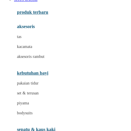
Azetabio
produk terbaru
B
aksesoris
Baabaasheepz
tas
Babiators
kacamata
Baby Dove
aksesoris rambut
Baby Jogger
Baby Rovega
kebutuhan bayi
Babybee
pakaian tidur
Banana Boat
set & terusan
Banz
piyama
Barbie
bodysuits
Beaba
Beauty Barn
sepatu & kaus kaki