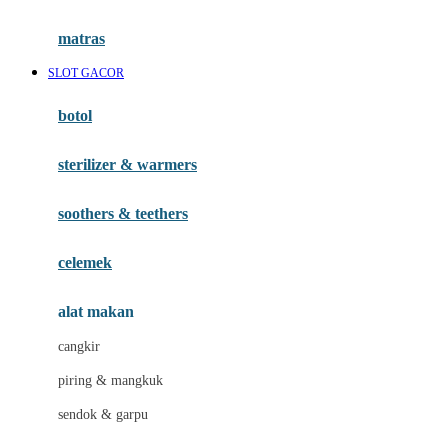
Happy Tummy
Hauck
matras
Havaianas
SLOT GACOR
Hegen
botol
Hot Wheels
sterilizer & warmers
Hybrid
soothers & teethers
I
Inlacta DHA
celemek
Interlac
alat makan
Ivenet
cangkir
J
piring & mangkuk
Jack N Jill
sendok & garpu
Joie