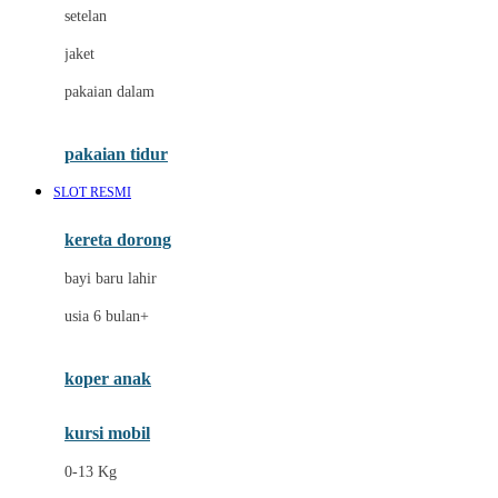
Dae Organics
setelan
Docare
jaket
Doona
pakaian dalam
Down To Earth
Drew
pakaian tidur
Dr. Brown's
SLOT RESMI
E
kereta dorong
ELC
bayi baru lahir
Ergobaby
usia 6 bulan+
Expert Care
koper anak
Ezyroller
kursi mobil
F
0-13 Kg
Felt So Sweet