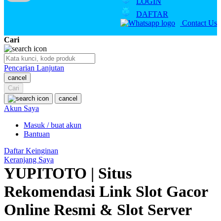
LOGIN
Q
DAFTAR
Contact Us
QV Baby
Cari
R
Real Shades
Pencarian Lanjutan
cancel
Red Castle
Cari
Ribbon Madness
cancel
Akun Saya
S
Masuk / buat akun
Bantuan
Sebamed
Daftar Keinginan
Silver Cross
Keranjang Saya
YUPITOTO | Situs
Simply Idea
Rekomendasi Link Slot Gacor
Skip Hop
Online Resmi & Slot Server
Spectra