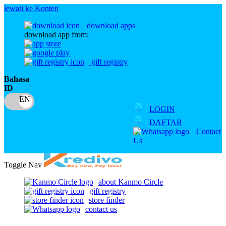
lewati ke Konten
download apps
download app from:
gift registry
Bahasa
ID
LOGIN
DAFTAR
Contact
Us
Toggle Nav
about Kanmo Circle
gift registry
store finder
contact us