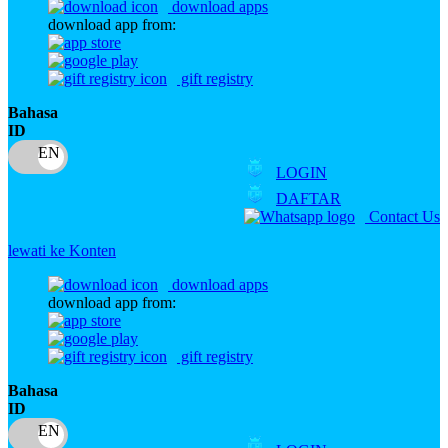
download apps
download app from:
Oh Ma Grain
Okiedog
gift registry
P
Bahasa
ID
Peachy
LOGIN
Phil & Ted's
DAFTAR
Philips Avent
Contact Us
Pigeon
lewati ke Konten
Playgro
download apps
download app from:
Poled Global
Ponycycle
gift registry
Puma
Bahasa
ID
Pureats