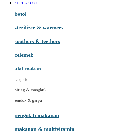
SLOT GACOR
botol
sterilizer & warmers
soothers & teethers
celemek
alat makan
cangkir
piring & mangkuk
sendok & garpu
pengolah makanan
makanan & multivitamin