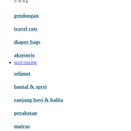
0-36 Kg
gendongan
travel cots
diaper bags
aksesoris
SLOT ONLINE
selimut
bantal & sprei
ranjang bayi & balita
perabotan
matras