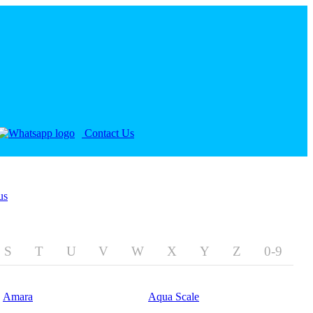
Contact Us
us
S
T
U
V
W
X
Y
Z
0-9
Amara
Aqua Scale