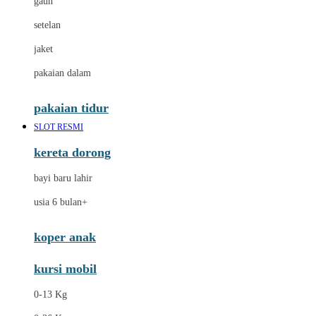
gaun
setelan
jaket
pakaian dalam
pakaian tidur
SLOT RESMI
kereta dorong
bayi baru lahir
usia 6 bulan+
koper anak
kursi mobil
0-13 Kg