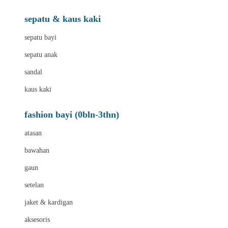
sepatu & kaus kaki
sepatu bayi
sepatu anak
sandal
kaus kaki
fashion bayi (0bln-3thn)
atasan
bawahan
gaun
setelan
jaket & kardigan
aksesoris