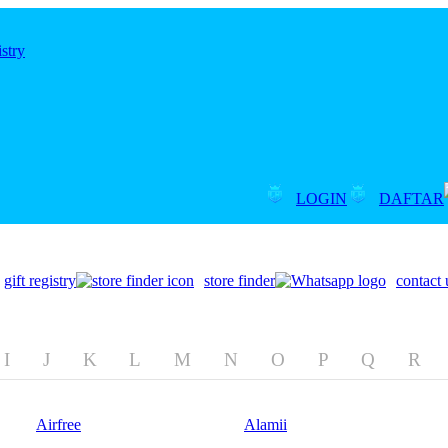
istry
LOGIN
DAFTAR
gift registry
store finder
contact 
I
J
K
L
M
N
O
P
Q
R
Airfree
Alamii