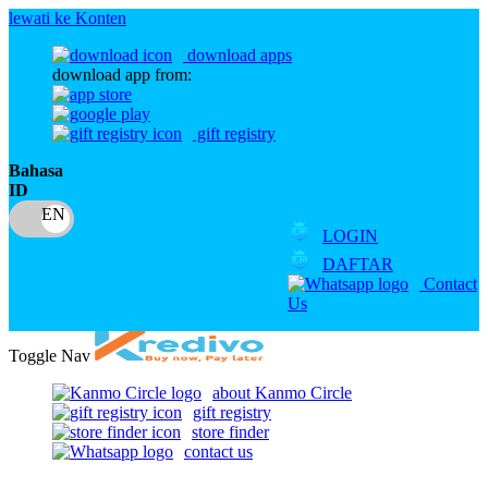
lewati ke Konten
download apps
download app from:
gift registry
Bahasa
ID
LOGIN
DAFTAR
Contact
Us
Toggle Nav
about Kanmo Circle
gift registry
store finder
contact us