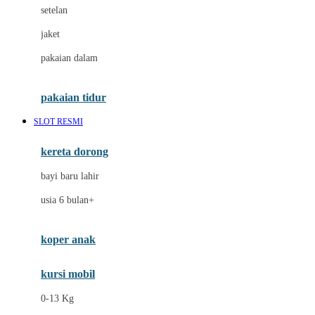
Dae Organics
setelan
Docare
jaket
Doona
pakaian dalam
Down To Earth
Drew
pakaian tidur
Dr. Brown's
SLOT RESMI
E
kereta dorong
ELC
bayi baru lahir
Ergobaby
usia 6 bulan+
Expert Care
koper anak
Ezyroller
kursi mobil
F
0-13 Kg
Felt So Sweet