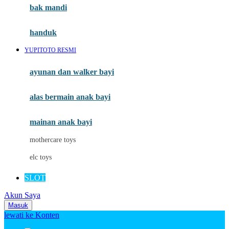
Moby
bak mandi
Momami
handuk
Mothercare
YUPITOTO RESMI
Mustela
ayunan dan walker bayi
My Buddy Tag
My K
alas bermain anak bayi
N
mainan anak bayi
Naif
mothercare toys
Nike
elc toys
Nordic Natural
SLOT
Nuby
Akun Saya
Nuna
Masuk
lewati ke Konten
O