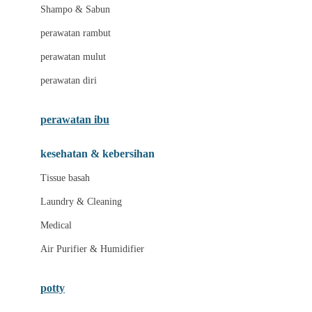
London Taxi
Shampo & Sabun
Love To Dream
perawatan rambut
perawatan mulut
M
perawatan diri
Magformers
Mama's Choice
perawatan ibu
Mamas&Papas
kesehatan & kebersihan
Mamaway
Tissue basah
Maxi Cosi
Laundry & Cleaning
Megabloks
Medical
Micro
Air Purifier & Humidifier
MiDeer
Mimi & Lula
potty
Mini Monkey