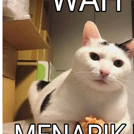
Xootz
Y
Yamatoya
Z
Zaxy
Zoggs
0-9
4Moms
59S