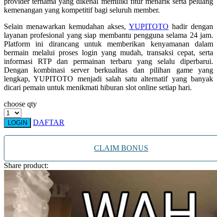
provider ternama yang dikenal memiliki fitur menarik serta peluang
Twistshake
kemenangan yang kompetitif bagi seluruh member.
TY Toys
Selain menawarkan kemudahan akses,
YUPITOTO
hadir dengan
layanan profesional yang siap membantu pengguna selama 24 jam.
U
Platform ini dirancang untuk memberikan kenyamanan dalam
bermain melalui proses login yang mudah, transaksi cepat, serta
informasi RTP dan permainan terbaru yang selalu diperbarui.
Dengan kombinasi server berkualitas dan pilihan game yang
lengkap, YUPITOTO menjadi salah satu alternatif yang banyak
V
dicari pemain untuk menikmati hiburan slot online setiap hari.
Veja
choose qty
Vitaflow
DAFTAR
LOGIN
Vtech
CLAIM BONUS
W
Share product:
Waterland
Wellness
X