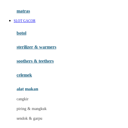
Happy Tummy
Hauck
matras
Havaianas
SLOT GACOR
Hegen
botol
Hot Wheels
sterilizer & warmers
Hybrid
soothers & teethers
I
Inlacta DHA
celemek
Interlac
alat makan
Ivenet
cangkir
J
piring & mangkuk
Jack N Jill
sendok & garpu
Joie