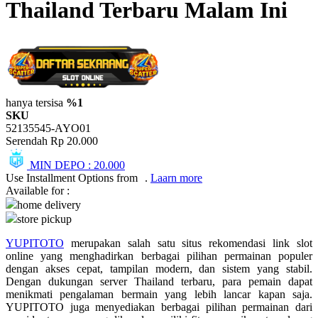
Squishmallows
Thailand Terbaru Malam Ini
Starbooks
Stick-O
Stokke
Sudocrem
hanya tersisa
%1
SKU
Sumimo
52135545-AYO01
Serendah
Rp 20.000
Sunnylife
MIN DEPO :
20.000
Sun-Staches
Use Installment Options from
.
Laarn more
Available for :
Swimava
home delivery
store pickup
T
YUPITOTO
merupakan salah satu situs rekomendasi link slot
Tommee Tippee
online yang menghadirkan berbagai pilihan permainan populer
dengan akses cepat, tampilan modern, dan sistem yang stabil.
Trunki
Dengan dukungan server Thailand terbaru, para pemain dapat
menikmati pengalaman bermain yang lebih lancar kapan saja.
Tutti Bambini
YUPITOTO juga menyediakan berbagai pilihan permainan dari