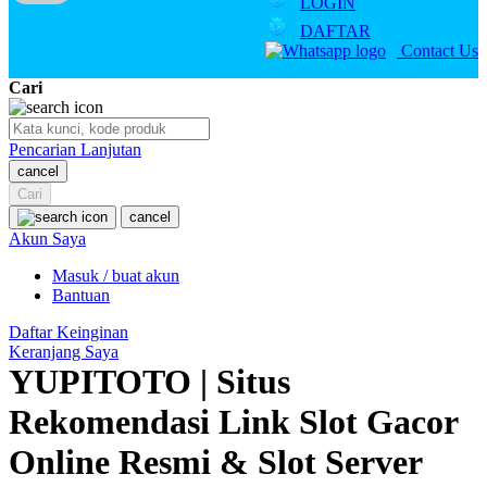
LOGIN
Q
DAFTAR
Contact Us
QV Baby
Cari
R
Real Shades
Pencarian Lanjutan
cancel
Red Castle
Cari
Ribbon Madness
cancel
Akun Saya
S
Masuk / buat akun
Bantuan
Sebamed
Daftar Keinginan
Silver Cross
Keranjang Saya
YUPITOTO | Situs
Simply Idea
Rekomendasi Link Slot Gacor
Skip Hop
Online Resmi & Slot Server
Spectra