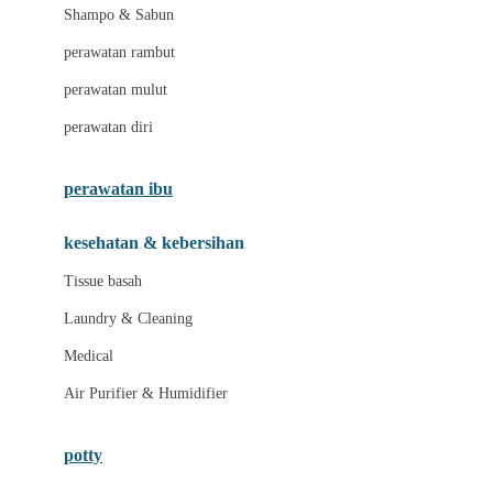
London Taxi
Shampo & Sabun
Love To Dream
perawatan rambut
perawatan mulut
M
perawatan diri
Magformers
Mama's Choice
perawatan ibu
Mamas&Papas
kesehatan & kebersihan
Mamaway
Tissue basah
Maxi Cosi
Laundry & Cleaning
Megabloks
Medical
Micro
Air Purifier & Humidifier
MiDeer
Mimi & Lula
potty
Mini Monkey