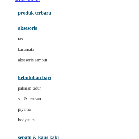
Azetabio
produk terbaru
B
aksesoris
Baabaasheepz
tas
Babiators
kacamata
Baby Dove
aksesoris rambut
Baby Jogger
Baby Rovega
kebutuhan bayi
Babybee
pakaian tidur
Banana Boat
set & terusan
Banz
piyama
Barbie
bodysuits
Beaba
Beauty Barn
sepatu & kaus kaki