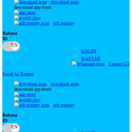
download apps
download app from:
Oh Ma Grain
Okiedog
gift registry
P
Bahasa
ID
Peachy
LOGIN
Phil & Ted's
DAFTAR
Philips Avent
Contact Us
Pigeon
lewati ke Konten
Playgro
download apps
download app from:
Poled Global
Ponycycle
gift registry
Puma
Bahasa
ID
Pureats