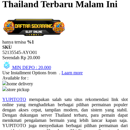
Squishmallows
Thailand Terbaru Malam Ini
Starbooks
Stick-O
Stokke
Sudocrem
hanya tersisa
%1
SKU
Sumimo
52135545-AYO01
Serendah
Rp 20.000
Sunnylife
MIN DEPO :
20.000
Sun-Staches
Use Installment Options from
.
Laarn more
Available for :
Swimava
home delivery
store pickup
T
YUPITOTO
merupakan salah satu situs rekomendasi link slot
Tommee Tippee
online yang menghadirkan berbagai pilihan permainan populer
dengan akses cepat, tampilan modern, dan sistem yang stabil.
Trunki
Dengan dukungan server Thailand terbaru, para pemain dapat
menikmati pengalaman bermain yang lebih lancar kapan saja.
Tutti Bambini
YUPITOTO juga menyediakan berbagai pilihan permainan dari