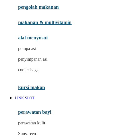
pengolah makanan
Joolz
Jujube
makanan & multivitamin
K
alat menyusui
Kiddycuts
pompa asi
Kumon
penyimpanan asi
L
cooler bags
Leapfrog
kursi makan
Leclerc
LINK SLOT
Lee Vierra
Lillebaby
perawatan bayi
Little Bird Told Me
perawatan kulit
Little Miss Janis
Sunscreen