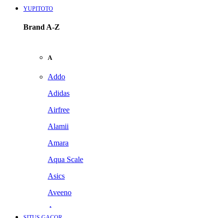
YUPITOTO
Brand A-Z
A
Addo
Adidas
Airfree
Alamii
Amara
Aqua Scale
Asics
Aveeno
Awan
SITUS GACOR