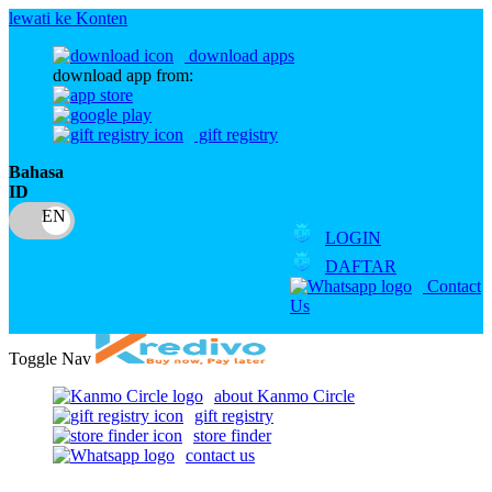
lewati ke Konten
download apps
download app from:
gift registry
Bahasa
ID
LOGIN
DAFTAR
Contact
Us
Toggle Nav
about Kanmo Circle
gift registry
store finder
contact us