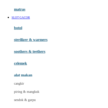
Happy Tummy
Hauck
matras
Havaianas
SLOT GACOR
Hegen
botol
Hot Wheels
sterilizer & warmers
Hybrid
soothers & teethers
I
Inlacta DHA
celemek
Interlac
alat makan
Ivenet
cangkir
J
piring & mangkuk
Jack N Jill
sendok & garpu
Joie