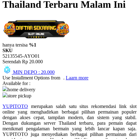
Squishmallows
Thailand Terbaru Malam Ini
Starbooks
Stick-O
Stokke
Sudocrem
hanya tersisa
%1
SKU
Sumimo
52135545-AYO01
Serendah
Rp 20.000
Sunnylife
MIN DEPO :
20.000
Sun-Staches
Use Installment Options from
.
Laarn more
Available for :
Swimava
home delivery
store pickup
T
YUPITOTO
merupakan salah satu situs rekomendasi link slot
Tommee Tippee
online yang menghadirkan berbagai pilihan permainan populer
dengan akses cepat, tampilan modern, dan sistem yang stabil.
Trunki
Dengan dukungan server Thailand terbaru, para pemain dapat
menikmati pengalaman bermain yang lebih lancar kapan saja.
Tutti Bambini
YUPITOTO juga menyediakan berbagai pilihan permainan dari