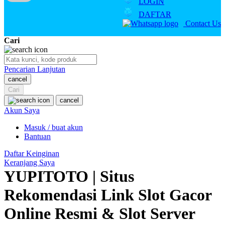
LOGIN
Q
DAFTAR
Contact Us
QV Baby
Cari
R
Real Shades
Pencarian Lanjutan
cancel
Red Castle
Cari
Ribbon Madness
cancel
Akun Saya
S
Masuk / buat akun
Bantuan
Sebamed
Daftar Keinginan
Silver Cross
Keranjang Saya
YUPITOTO | Situs
Simply Idea
Rekomendasi Link Slot Gacor
Skip Hop
Online Resmi & Slot Server
Spectra