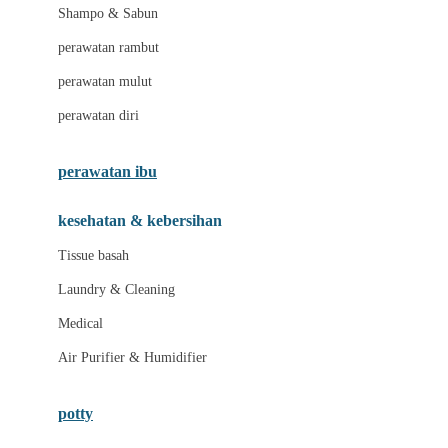
London Taxi
Shampo & Sabun
Love To Dream
perawatan rambut
perawatan mulut
M
perawatan diri
Magformers
Mama's Choice
perawatan ibu
Mamas&Papas
kesehatan & kebersihan
Mamaway
Tissue basah
Maxi Cosi
Laundry & Cleaning
Megabloks
Medical
Micro
Air Purifier & Humidifier
MiDeer
Mimi & Lula
potty
Mini Monkey