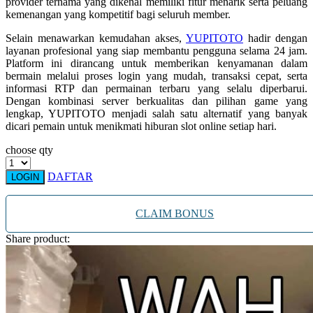
provider ternama yang dikenal memiliki fitur menarik serta peluang
Twistshake
kemenangan yang kompetitif bagi seluruh member.
TY Toys
Selain menawarkan kemudahan akses,
YUPITOTO
hadir dengan
layanan profesional yang siap membantu pengguna selama 24 jam.
U
Platform ini dirancang untuk memberikan kenyamanan dalam
bermain melalui proses login yang mudah, transaksi cepat, serta
informasi RTP dan permainan terbaru yang selalu diperbarui.
Dengan kombinasi server berkualitas dan pilihan game yang
lengkap, YUPITOTO menjadi salah satu alternatif yang banyak
V
dicari pemain untuk menikmati hiburan slot online setiap hari.
Veja
choose qty
Vitaflow
DAFTAR
LOGIN
Vtech
CLAIM BONUS
W
Share product:
Waterland
Wellness
X