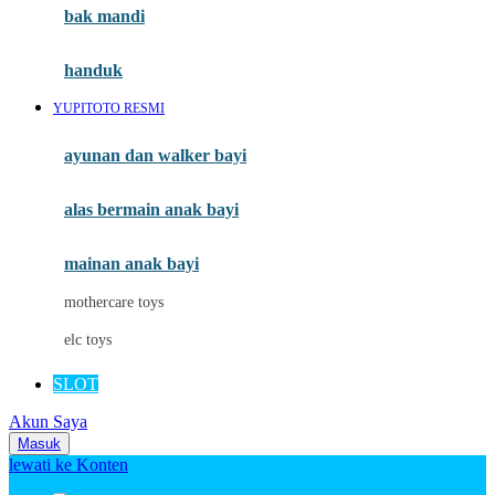
Moby
bak mandi
Momami
handuk
Mothercare
YUPITOTO RESMI
Mustela
ayunan dan walker bayi
My Buddy Tag
My K
alas bermain anak bayi
N
mainan anak bayi
Naif
mothercare toys
Nike
elc toys
Nordic Natural
SLOT
Nuby
Akun Saya
Nuna
Masuk
lewati ke Konten
O