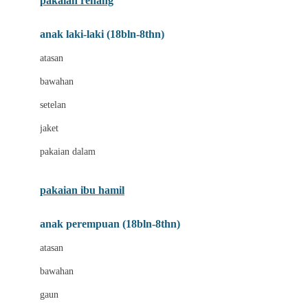
pakaian renang
Bumkins
anak laki-laki (18bln-8thn)
C
atasan
Cetaphil
bawahan
Chicco
setelan
Childlife
jaket
Clevamama
pakaian dalam
Cocolatte
Cottonseeds
pakaian ibu hamil
Cozy N Safe
anak perempuan (18bln-8thn)
Crane
atasan
Cybex
bawahan
D
gaun