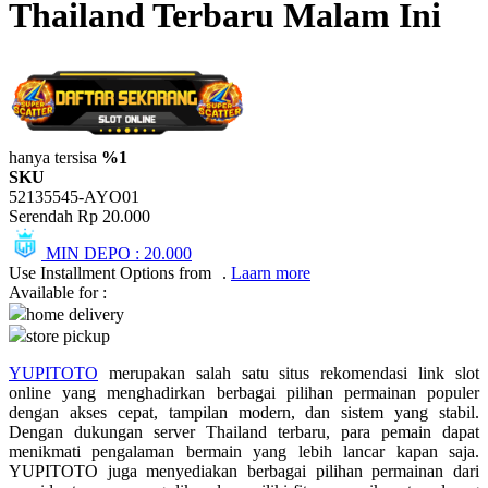
Squishmallows
Thailand Terbaru Malam Ini
Starbooks
Stick-O
Stokke
Sudocrem
hanya tersisa
%1
SKU
Sumimo
52135545-AYO01
Serendah
Rp 20.000
Sunnylife
MIN DEPO :
20.000
Sun-Staches
Use Installment Options from
.
Laarn more
Available for :
Swimava
home delivery
store pickup
T
YUPITOTO
merupakan salah satu situs rekomendasi link slot
Tommee Tippee
online yang menghadirkan berbagai pilihan permainan populer
dengan akses cepat, tampilan modern, dan sistem yang stabil.
Trunki
Dengan dukungan server Thailand terbaru, para pemain dapat
menikmati pengalaman bermain yang lebih lancar kapan saja.
Tutti Bambini
YUPITOTO juga menyediakan berbagai pilihan permainan dari