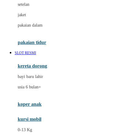
Dae Organics
setelan
Docare
jaket
Doona
pakaian dalam
Down To Earth
Drew
pakaian tidur
Dr. Brown's
SLOT RESMI
E
kereta dorong
ELC
bayi baru lahir
Ergobaby
usia 6 bulan+
Expert Care
koper anak
Ezyroller
kursi mobil
F
0-13 Kg
Felt So Sweet