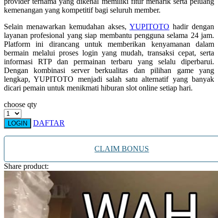
provider ternama yang dikenal memiliki fitur menarik serta peluang
Twistshake
kemenangan yang kompetitif bagi seluruh member.
TY Toys
Selain menawarkan kemudahan akses,
YUPITOTO
hadir dengan
layanan profesional yang siap membantu pengguna selama 24 jam.
U
Platform ini dirancang untuk memberikan kenyamanan dalam
bermain melalui proses login yang mudah, transaksi cepat, serta
informasi RTP dan permainan terbaru yang selalu diperbarui.
Dengan kombinasi server berkualitas dan pilihan game yang
lengkap, YUPITOTO menjadi salah satu alternatif yang banyak
V
dicari pemain untuk menikmati hiburan slot online setiap hari.
Veja
choose qty
Vitaflow
DAFTAR
LOGIN
Vtech
CLAIM BONUS
W
Share product:
Waterland
Wellness
X