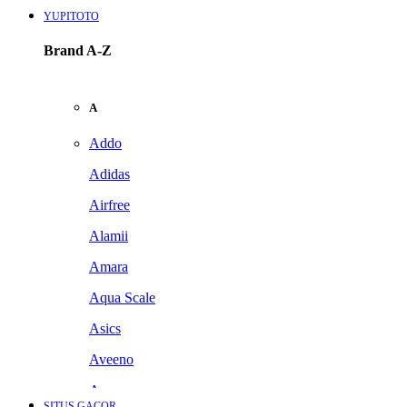
YUPITOTO
Brand A-Z
A
Addo
Adidas
Airfree
Alamii
Amara
Aqua Scale
Asics
Aveeno
Awan
SITUS GACOR