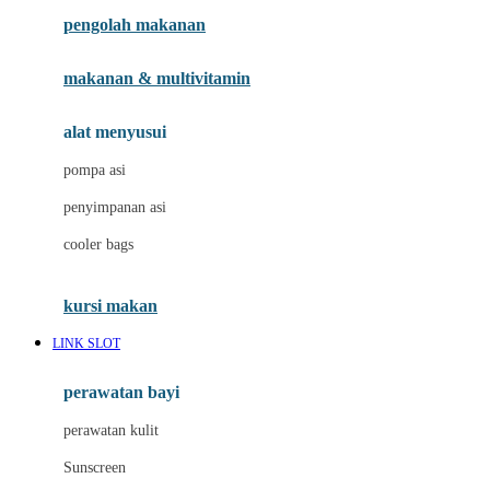
pengolah makanan
Joolz
Jujube
makanan & multivitamin
K
alat menyusui
Kiddycuts
pompa asi
Kumon
penyimpanan asi
L
cooler bags
Leapfrog
kursi makan
Leclerc
LINK SLOT
Lee Vierra
Lillebaby
perawatan bayi
Little Bird Told Me
perawatan kulit
Little Miss Janis
Sunscreen