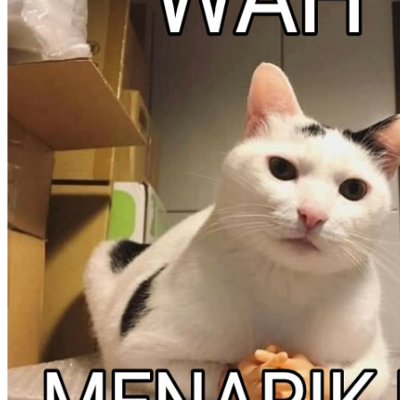
Xootz
Y
Yamatoya
Z
Zaxy
Zoggs
0-9
4Moms
59S