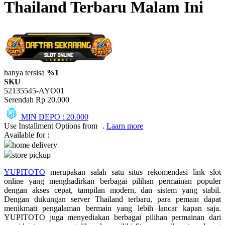
Squishmallows
Thailand Terbaru Malam Ini
Starbooks
Stick-O
Stokke
Sudocrem
hanya tersisa
%1
SKU
Sumimo
52135545-AYO01
Serendah
Rp 20.000
Sunnylife
MIN DEPO :
20.000
Sun-Staches
Use Installment Options from
.
Laarn more
Available for :
Swimava
home delivery
store pickup
T
YUPITOTO
merupakan salah satu situs rekomendasi link slot
Tommee Tippee
online yang menghadirkan berbagai pilihan permainan populer
dengan akses cepat, tampilan modern, dan sistem yang stabil.
Trunki
Dengan dukungan server Thailand terbaru, para pemain dapat
menikmati pengalaman bermain yang lebih lancar kapan saja.
Tutti Bambini
YUPITOTO juga menyediakan berbagai pilihan permainan dari