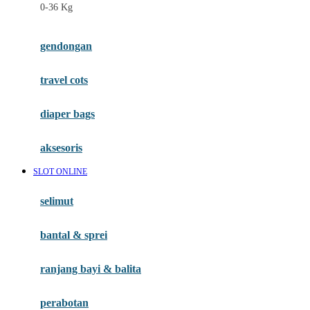
0-36 Kg
Fisher Price
Flipper
gendongan
Friends Of Sally
travel cots
G
diaper bags
Gb
Geko
aksesoris
Graco
SLOT ONLINE
Gund
selimut
H
bantal & sprei
Habbie
Haenim
ranjang bayi & balita
Happy Horse
perabotan