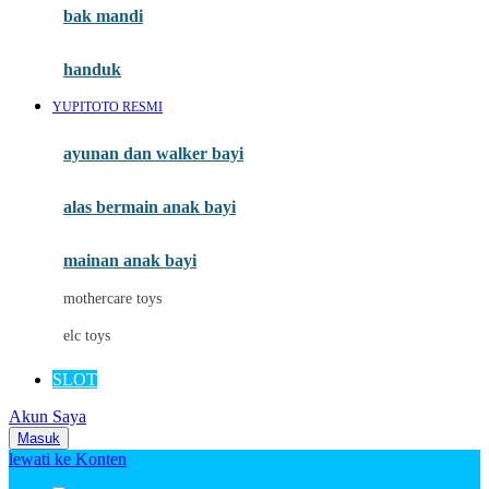
Moby
bak mandi
Momami
handuk
Mothercare
YUPITOTO RESMI
Mustela
ayunan dan walker bayi
My Buddy Tag
My K
alas bermain anak bayi
N
mainan anak bayi
Naif
mothercare toys
Nike
elc toys
Nordic Natural
SLOT
Nuby
Akun Saya
Nuna
Masuk
lewati ke Konten
O