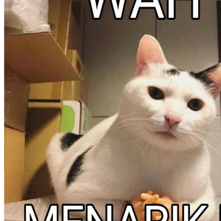
Xootz
Y
Yamatoya
Z
Zaxy
Zoggs
0-9
4Moms
59S