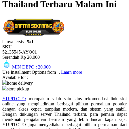
Squishmallows
Thailand Terbaru Malam Ini
Starbooks
Stick-O
Stokke
Sudocrem
hanya tersisa
%1
SKU
Sumimo
52135545-AYO01
Serendah
Rp 20.000
Sunnylife
MIN DEPO :
20.000
Sun-Staches
Use Installment Options from
.
Laarn more
Available for :
Swimava
home delivery
store pickup
T
YUPITOTO
merupakan salah satu situs rekomendasi link slot
Tommee Tippee
online yang menghadirkan berbagai pilihan permainan populer
dengan akses cepat, tampilan modern, dan sistem yang stabil.
Trunki
Dengan dukungan server Thailand terbaru, para pemain dapat
menikmati pengalaman bermain yang lebih lancar kapan saja.
Tutti Bambini
YUPITOTO juga menyediakan berbagai pilihan permainan dari