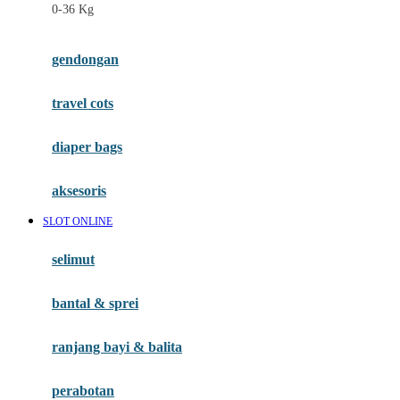
0-36 Kg
Fisher Price
Flipper
gendongan
Friends Of Sally
travel cots
G
diaper bags
Gb
Geko
aksesoris
Graco
SLOT ONLINE
Gund
selimut
H
bantal & sprei
Habbie
Haenim
ranjang bayi & balita
Happy Horse
perabotan