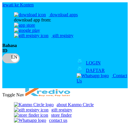
lewati ke Konten
download apps
download app from:
gift registry
Bahasa
ID
LOGIN
DAFTAR
Contact
Us
Toggle Nav
about Kanmo Circle
gift registry
store finder
contact us