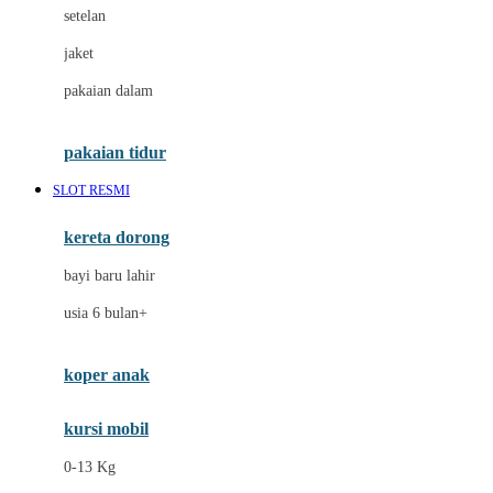
Dae Organics
setelan
Docare
jaket
Doona
pakaian dalam
Down To Earth
Drew
pakaian tidur
Dr. Brown's
SLOT RESMI
E
kereta dorong
ELC
bayi baru lahir
Ergobaby
usia 6 bulan+
Expert Care
koper anak
Ezyroller
kursi mobil
F
0-13 Kg
Felt So Sweet