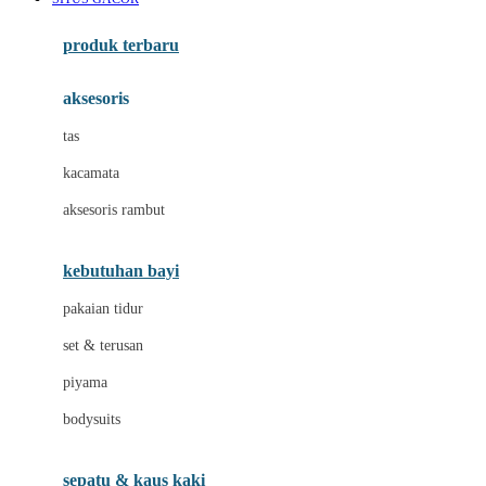
Azetabio
produk terbaru
B
aksesoris
Baabaasheepz
tas
Babiators
kacamata
Baby Dove
aksesoris rambut
Baby Jogger
Baby Rovega
kebutuhan bayi
Babybee
pakaian tidur
Banana Boat
set & terusan
Banz
piyama
Barbie
bodysuits
Beaba
Beauty Barn
sepatu & kaus kaki