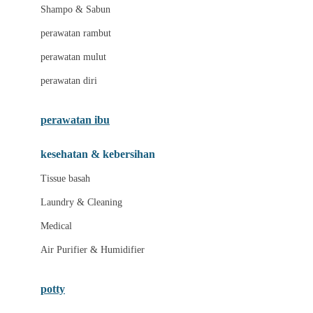
London Taxi
Shampo & Sabun
Love To Dream
perawatan rambut
perawatan mulut
M
perawatan diri
Magformers
Mama's Choice
perawatan ibu
Mamas&Papas
kesehatan & kebersihan
Mamaway
Tissue basah
Maxi Cosi
Laundry & Cleaning
Megabloks
Medical
Micro
Air Purifier & Humidifier
MiDeer
Mimi & Lula
potty
Mini Monkey