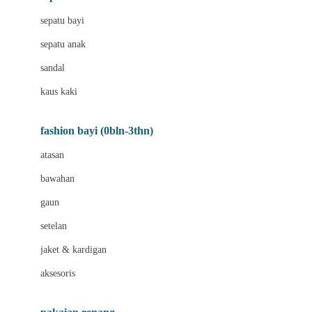
Bio Oil
sepatu bayi
Biolane
sepatu anak
Bite Fighters
sandal
Bizzi Growin
kaus kaki
Blackmores
fashion bayi (0bln-3thn)
Blooming Marvellous
atasan
Bonnels
bawahan
Bravado
gaun
Bruder
setelan
Brush Baby
jaket & kardigan
Buds Organics
aksesoris
Bugaboo
Buggygear