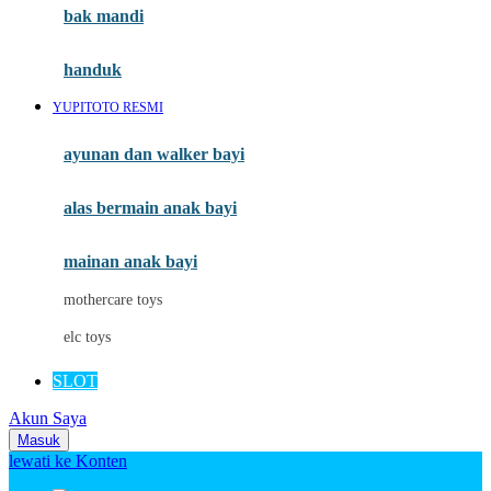
Moby
bak mandi
Momami
handuk
Mothercare
YUPITOTO RESMI
Mustela
ayunan dan walker bayi
My Buddy Tag
My K
alas bermain anak bayi
N
mainan anak bayi
Naif
mothercare toys
Nike
elc toys
Nordic Natural
SLOT
Nuby
Akun Saya
Nuna
Masuk
lewati ke Konten
O