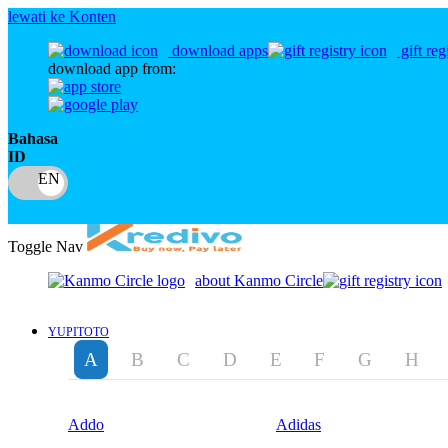
lewati ke Konten
download apps
gift reg
download app from:
Bahasa
ID
Toggle Nav
about Kanmo Circle
YUPITOTO
A
B
C
D
E
F
G
H
Addo
Adidas