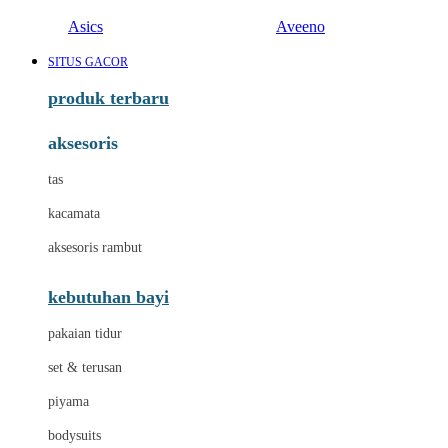
Asics
Aveeno
SITUS GACOR
produk terbaru
aksesoris
tas
kacamata
aksesoris rambut
kebutuhan bayi
pakaian tidur
set & terusan
piyama
bodysuits