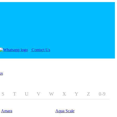
Contact Us
us
S
T
U
V
W
X
Y
Z
0-9
Amara
Aqua Scale