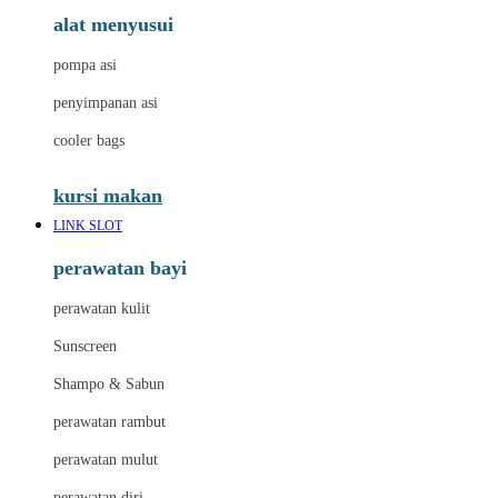
alat menyusui
pompa asi
penyimpanan asi
cooler bags
kursi makan
LINK SLOT
perawatan bayi
perawatan kulit
Sunscreen
Shampo & Sabun
perawatan rambut
perawatan mulut
perawatan diri