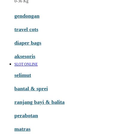
0-36 Kg
gendongan
travel cots
diaper bags
aksesoris
SLOT ONLINE
selimut
bantal & sprei
ranjang bayi & balita
perabotan
matras