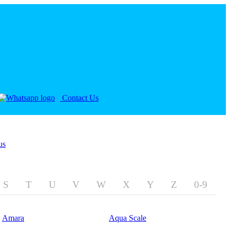
Contact Us
us
S
T
U
V
W
X
Y
Z
0-9
Amara
Aqua Scale