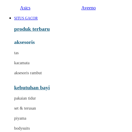
Asics
Aveeno
SITUS GACOR
produk terbaru
aksesoris
tas
kacamata
aksesoris rambut
kebutuhan bayi
pakaian tidur
set & terusan
piyama
bodysuits