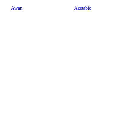
Awan
Azetabio