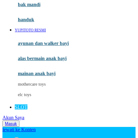
Moby
bak mandi
Momami
handuk
Mothercare
YUPITOTO RESMI
Mustela
ayunan dan walker bayi
My Buddy Tag
My K
alas bermain anak bayi
N
mainan anak bayi
Naif
mothercare toys
Nike
elc toys
Nordic Natural
SLOT
Nuby
Akun Saya
Nuna
Masuk
lewati ke Konten
O