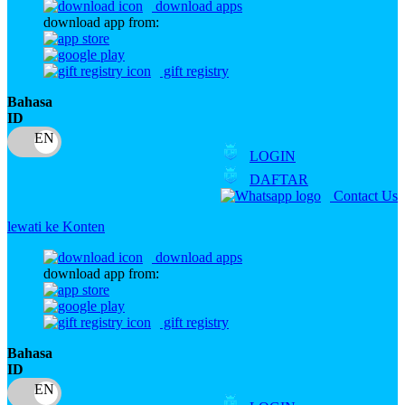
download apps
download app from:
Oh Ma Grain
Okiedog
gift registry
P
Bahasa
ID
Peachy
LOGIN
Phil & Ted's
DAFTAR
Philips Avent
Contact Us
Pigeon
lewati ke Konten
Playgro
download apps
download app from:
Poled Global
Ponycycle
gift registry
Puma
Bahasa
ID
Pureats