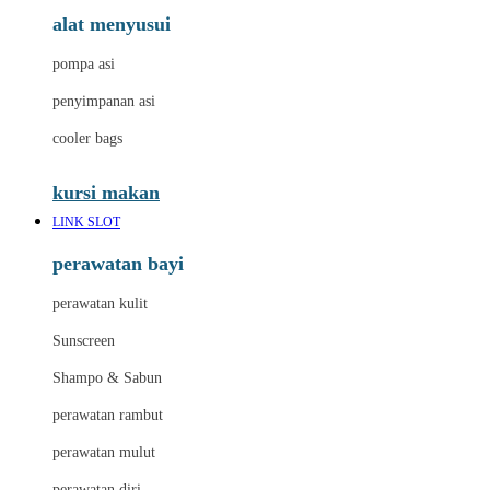
alat menyusui
pompa asi
penyimpanan asi
cooler bags
kursi makan
LINK SLOT
perawatan bayi
perawatan kulit
Sunscreen
Shampo & Sabun
perawatan rambut
perawatan mulut
perawatan diri