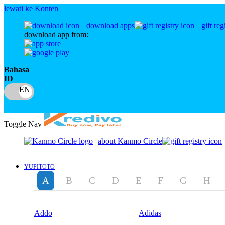
lewati ke Konten
download apps
gift reg
download app from:
Bahasa
ID
Toggle Nav
about Kanmo Circle
YUPITOTO
A
B
C
D
E
F
G
H
Addo
Adidas