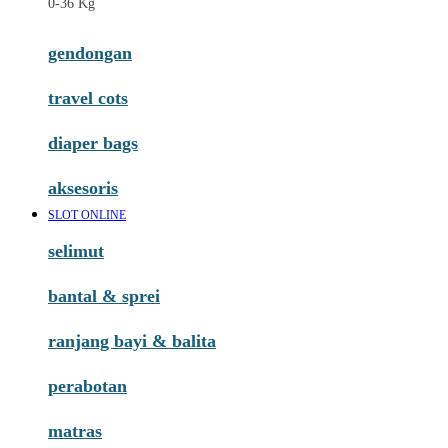
0-36 Kg
gendongan
travel cots
diaper bags
aksesoris
SLOT ONLINE
selimut
bantal & sprei
ranjang bayi & balita
perabotan
matras