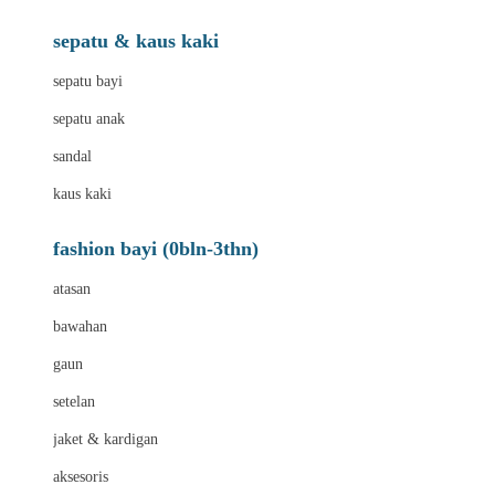
sepatu & kaus kaki
sepatu bayi
sepatu anak
sandal
kaus kaki
fashion bayi (0bln-3thn)
atasan
bawahan
gaun
setelan
jaket & kardigan
aksesoris