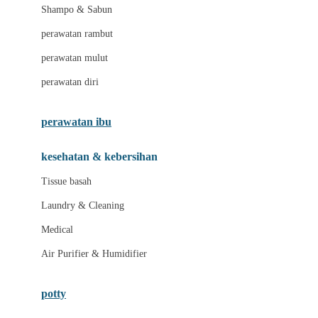
London Taxi
Shampo & Sabun
Love To Dream
perawatan rambut
perawatan mulut
M
perawatan diri
Magformers
Mama's Choice
perawatan ibu
Mamas&Papas
kesehatan & kebersihan
Mamaway
Tissue basah
Maxi Cosi
Laundry & Cleaning
Megabloks
Medical
Micro
Air Purifier & Humidifier
MiDeer
Mimi & Lula
potty
Mini Monkey