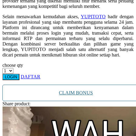
provider ternama yang dikenal memiliki fitur menarik serta peluang
Twistshake
kemenangan yang kompetitif bagi seluruh member.
TY Toys
Selain menawarkan kemudahan akses,
YUPITOTO
hadir dengan
layanan profesional yang siap membantu pengguna selama 24 jam.
U
Platform ini dirancang untuk memberikan kenyamanan dalam
bermain melalui proses login yang mudah, transaksi cepat, serta
informasi RTP dan permainan terbaru yang selalu diperbarui.
Dengan kombinasi server berkualitas dan pilihan game yang
lengkap, YUPITOTO menjadi salah satu alternatif yang banyak
V
dicari pemain untuk menikmati hiburan slot online setiap hari.
Veja
choose qty
Vitaflow
DAFTAR
LOGIN
Vtech
CLAIM BONUS
W
Share product:
Waterland
Wellness
X