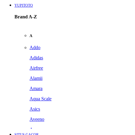
YUPITOTO
Brand A-Z
A
Addo
Adidas
Airfree
Alamii
Amara
Aqua Scale
Asics
Aveeno
Awan
SITUS GACOR