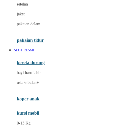
Dae Organics
setelan
Docare
jaket
Doona
pakaian dalam
Down To Earth
Drew
pakaian tidur
Dr. Brown's
SLOT RESMI
E
kereta dorong
ELC
bayi baru lahir
Ergobaby
usia 6 bulan+
Expert Care
koper anak
Ezyroller
kursi mobil
F
0-13 Kg
Felt So Sweet