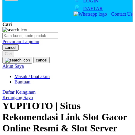
LOGIN
Q
DAFTAR
Contact Us
QV Baby
Cari
R
Real Shades
Pencarian Lanjutan
cancel
Red Castle
Cari
Ribbon Madness
cancel
Akun Saya
S
Masuk / buat akun
Bantuan
Sebamed
Daftar Keinginan
Silver Cross
Keranjang Saya
YUPITOTO | Situs
Simply Idea
Rekomendasi Link Slot Gacor
Skip Hop
Online Resmi & Slot Server
Spectra