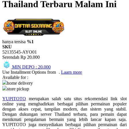
Squishmallows
Thailand Terbaru Malam Ini
Starbooks
Stick-O
Stokke
Sudocrem
hanya tersisa
%1
SKU
Sumimo
52135545-AYO01
Serendah
Rp 20.000
Sunnylife
MIN DEPO :
20.000
Sun-Staches
Use Installment Options from
.
Laarn more
Available for :
Swimava
home delivery
store pickup
T
YUPITOTO
merupakan salah satu situs rekomendasi link slot
Tommee Tippee
online yang menghadirkan berbagai pilihan permainan populer
dengan akses cepat, tampilan modern, dan sistem yang stabil.
Trunki
Dengan dukungan server Thailand terbaru, para pemain dapat
menikmati pengalaman bermain yang lebih lancar kapan saja.
Tutti Bambini
YUPITOTO juga menyediakan berbagai pilihan permainan dari