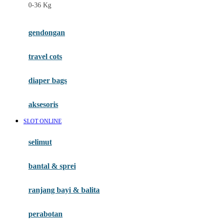
0-36 Kg
Fisher Price
Flipper
gendongan
Friends Of Sally
travel cots
G
diaper bags
Gb
Geko
aksesoris
Graco
SLOT ONLINE
Gund
selimut
H
bantal & sprei
Habbie
Haenim
ranjang bayi & balita
Happy Horse
perabotan