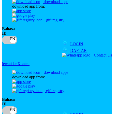
download apps
download app from:
Oh Ma Grain
Okiedog
gift registry
P
Bahasa
ID
Peachy
LOGIN
Phil & Ted's
DAFTAR
Philips Avent
Contact Us
Pigeon
lewati ke Konten
Playgro
download apps
download app from:
Poled Global
Ponycycle
gift registry
Puma
Bahasa
ID
Pureats