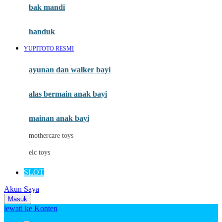
Moby
bak mandi
Momami
handuk
Mothercare
YUPITOTO RESMI
Mustela
ayunan dan walker bayi
My Buddy Tag
My K
alas bermain anak bayi
N
mainan anak bayi
Naif
mothercare toys
Nike
elc toys
Nordic Natural
SLOT
Nuby
Akun Saya
Nuna
Masuk
lewati ke Konten
O