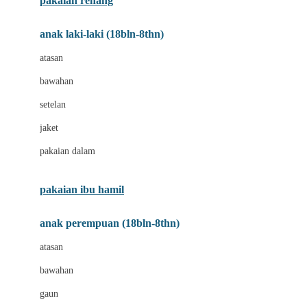
pakaian renang
Bumkins
anak laki-laki (18bln-8thn)
C
atasan
Cetaphil
bawahan
Chicco
setelan
Childlife
jaket
Clevamama
pakaian dalam
Cocolatte
Cottonseeds
pakaian ibu hamil
Cozy N Safe
anak perempuan (18bln-8thn)
Crane
atasan
Cybex
bawahan
D
gaun