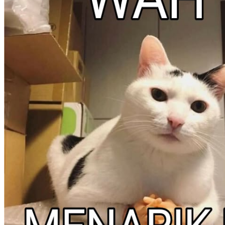
Xootz
Y
Yamatoya
Z
Zaxy
Zoggs
0-9
4Moms
59S