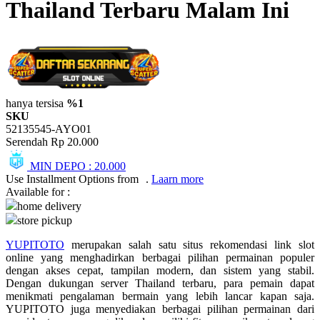
Squishmallows
Thailand Terbaru Malam Ini
Starbooks
Stick-O
Stokke
Sudocrem
hanya tersisa
%1
SKU
Sumimo
52135545-AYO01
Serendah
Rp 20.000
Sunnylife
MIN DEPO :
20.000
Sun-Staches
Use Installment Options from
.
Laarn more
Available for :
Swimava
home delivery
store pickup
T
YUPITOTO
merupakan salah satu situs rekomendasi link slot
Tommee Tippee
online yang menghadirkan berbagai pilihan permainan populer
dengan akses cepat, tampilan modern, dan sistem yang stabil.
Trunki
Dengan dukungan server Thailand terbaru, para pemain dapat
menikmati pengalaman bermain yang lebih lancar kapan saja.
Tutti Bambini
YUPITOTO juga menyediakan berbagai pilihan permainan dari