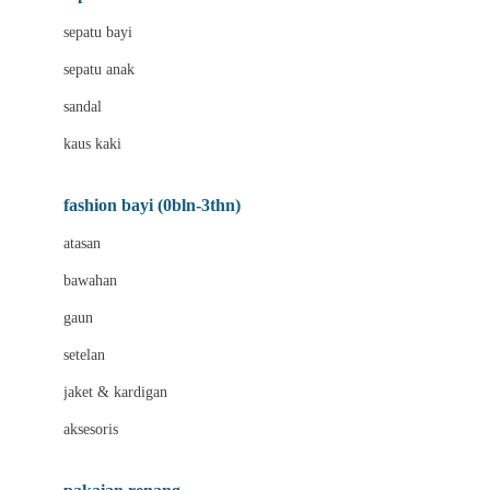
Bio Oil
sepatu bayi
Biolane
sepatu anak
Bite Fighters
sandal
Bizzi Growin
kaus kaki
Blackmores
fashion bayi (0bln-3thn)
Blooming Marvellous
atasan
Bonnels
bawahan
Bravado
gaun
Bruder
setelan
Brush Baby
jaket & kardigan
Buds Organics
aksesoris
Bugaboo
Buggygear