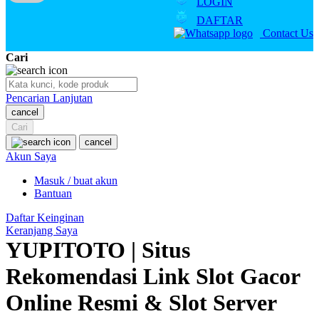
LOGIN
Q
DAFTAR
Contact Us
QV Baby
Cari
R
Real Shades
Pencarian Lanjutan
cancel
Red Castle
Cari
Ribbon Madness
cancel
Akun Saya
S
Masuk / buat akun
Bantuan
Sebamed
Daftar Keinginan
Silver Cross
Keranjang Saya
YUPITOTO | Situs
Simply Idea
Rekomendasi Link Slot Gacor
Skip Hop
Online Resmi & Slot Server
Spectra