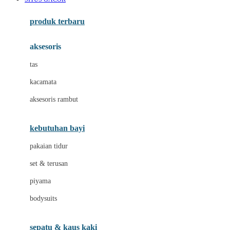
Azetabio
produk terbaru
B
aksesoris
Baabaasheepz
tas
Babiators
kacamata
Baby Dove
aksesoris rambut
Baby Jogger
Baby Rovega
kebutuhan bayi
Babybee
pakaian tidur
Banana Boat
set & terusan
Banz
piyama
Barbie
bodysuits
Beaba
Beauty Barn
sepatu & kaus kaki