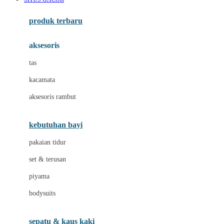
Azetabio
produk terbaru
B
aksesoris
Baabaasheepz
tas
Babiators
kacamata
Baby Dove
aksesoris rambut
Baby Jogger
Baby Rovega
kebutuhan bayi
Babybee
pakaian tidur
Banana Boat
set & terusan
Banz
piyama
Barbie
bodysuits
Beaba
Beauty Barn
sepatu & kaus kaki