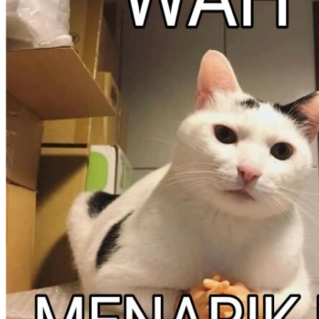
Xootz
Y
Yamatoya
Z
Zaxy
Zoggs
0-9
4Moms
59S