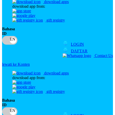
download apps
download app from:
Oh Ma Grain
Okiedog
gift registry
P
Bahasa
ID
Peachy
LOGIN
Phil & Ted's
DAFTAR
Philips Avent
Contact Us
Pigeon
lewati ke Konten
Playgro
download apps
download app from:
Poled Global
Ponycycle
gift registry
Puma
Bahasa
ID
Pureats