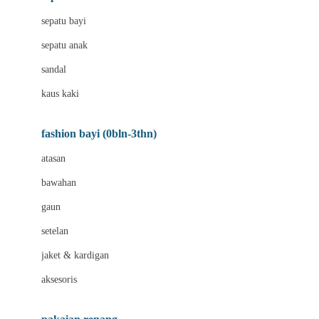
Bio Oil
sepatu bayi
Biolane
sepatu anak
Bite Fighters
sandal
Bizzi Growin
kaus kaki
Blackmores
fashion bayi (0bln-3thn)
Blooming Marvellous
atasan
Bonnels
bawahan
Bravado
gaun
Bruder
setelan
Brush Baby
jaket & kardigan
Buds Organics
aksesoris
Bugaboo
Buggygear