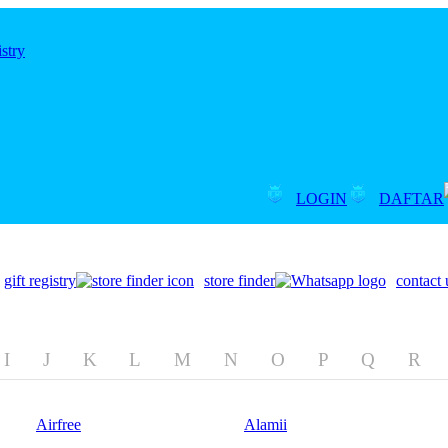
istry
LOGIN
DAFTAR
gift registry
store finder
contact 
I
J
K
L
M
N
O
P
Q
R
Airfree
Alamii