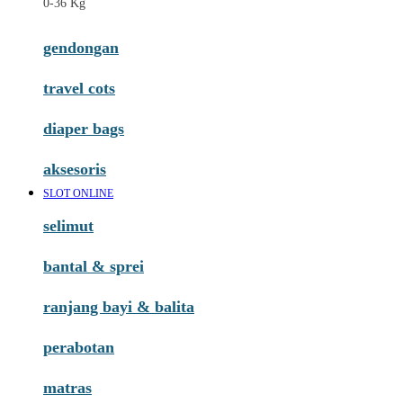
0-36 Kg
gendongan
travel cots
diaper bags
aksesoris
SLOT ONLINE
selimut
bantal & sprei
ranjang bayi & balita
perabotan
matras