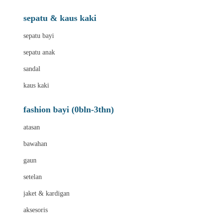
sepatu & kaus kaki
sepatu bayi
sepatu anak
sandal
kaus kaki
fashion bayi (0bln-3thn)
atasan
bawahan
gaun
setelan
jaket & kardigan
aksesoris