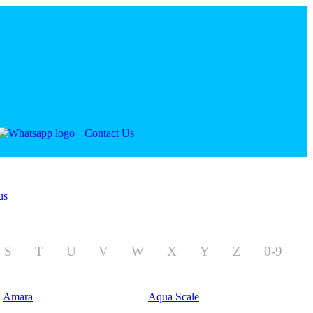
Contact Us
us
S
T
U
V
W
X
Y
Z
0-9
Amara
Aqua Scale