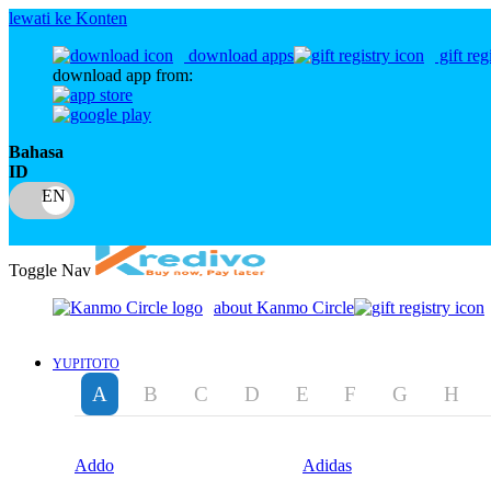
lewati ke Konten
download apps
gift reg
download app from:
Bahasa
ID
Toggle Nav
about Kanmo Circle
YUPITOTO
A
B
C
D
E
F
G
H
Addo
Adidas