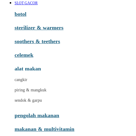
SLOT GACOR
botol
sterilizer & warmers
soothers & teethers
celemek
alat makan
cangkir
piring & mangkuk
sendok & garpu
pengolah makanan
makanan & multivitamin